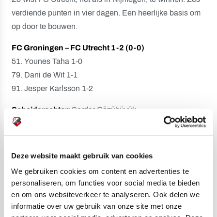
verdiende punten in vier dagen. Een heerlijke basis om
op door te bouwen.
FC Groningen – FC Utrecht 1-2 (0-0)
51. Younes Taha 1-0
79. Dani de Wit 1-1
91. Jesper Karlsson 1-2
Scheidsrechter:
Serdar Gözübüyük
Gele kaarten:
Gjivai Zechiël (FC Utrecht)
Deze website maakt gebruik van cookies
Opstelling FC Groningen:
We gebruiken cookies om content en advertenties te
Etienne Vaessen; Marvin Peersman (85. Wouter Prins),
personaliseren, om functies voor social media te bieden
Dies Janse, Marco Rente (46. Tyrique Mercera), Thijmen
en om ons websiteverkeer te analyseren. Ook delen we
informatie over uw gebruik van onze site met onze
Blokzijl; Stije Resink, Tygo Land (85. Travis Hernes),