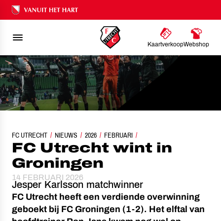
Ons nalatenschap
Kaartverkoop
Webshop
FC UTRECHT
NIEUWS
2026
FC UTRECHT WINT IN GRONINGEN
FEBRUARI
FC Utrecht wint in
Groningen
14 FEBRUARI 2026
Jesper Karlsson matchwinner
FC Utrecht heeft een verdiende overwinning
geboekt bij FC Groningen (1-2). Het elftal van