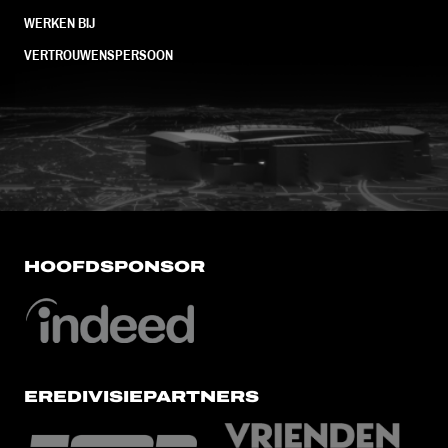
WERKEN BIJ
VERTROUWENSPERSOON
FC Utrecht<br>vanuit<br>het har
HOOFDSPONSOR
EREDIVISIEPARTNERS