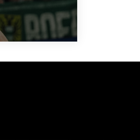
vanuit<br>het hart