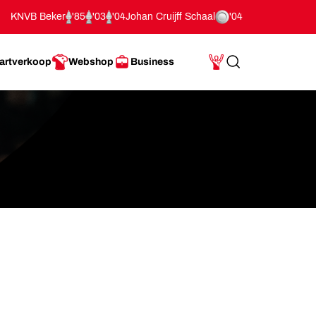
KNVB Beker
'85
'03
'04
Johan Cruijff Schaal
'04
artverkoop
Webshop
Business
Search
Mijn Account