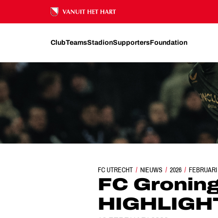
Ons nalatenschap
Club
Teams
Stadion
Supporters
Foundation
FC UTRECHT
NIEUWS
FC GRONINGEN - FC 
2026
FEBRUARI
FC Groning
HIGHLIGH