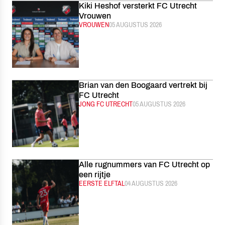
Kiki Heshof versterkt FC Utrecht
Vrouwen
CATEGORIE:
VROUWEN
GEPUBLICEERD:
05 AUGUSTUS 2026
Brian van den Boogaard vertrekt bij
FC Utrecht
CATEGORIE:
JONG FC UTRECHT
GEPUBLICEERD:
05 AUGUSTUS 2026
Alle rugnummers van FC Utrecht op
een rijtje
CATEGORIE:
EERSTE ELFTAL
GEPUBLICEERD:
04 AUGUSTUS 2026