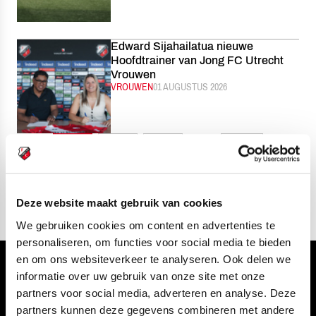
Edward Sijahailatua nieuwe
Hoofdtrainer van Jong FC Utrecht
Vrouwen
CATEGORIE:
VROUWEN
GEPUBLICEERD:
01 AUGUSTUS 2026
…
1
2
3
1699
Deze website maakt gebruik van cookies
We gebruiken cookies om content en advertenties te
personaliseren, om functies voor social media te bieden
en om ons websiteverkeer te analyseren. Ook delen we
Volg ons ook via
informatie over uw gebruik van onze site met onze
partners voor social media, adverteren en analyse. Deze
partners kunnen deze gegevens combineren met andere