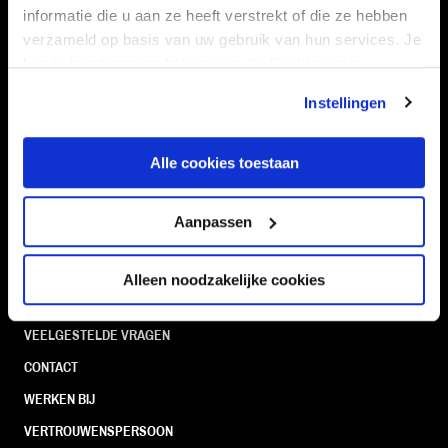
informatie die u aan ze heeft verstrekt of die ze hebben
verzameld op basis van uw gebruik van hun services. Je
Navigeer naar
kan je toestemming beheren op de Cookiepagina.
CLUB
FOUNDATION
Instellingen
TEAMS
KAARTVERKOOP
STADION
BUSINESS
Alle cookies toestaan
SUPPORTERS
Aanpassen
Alleen noodzakelijke cookies
Informatie
VEELGESTELDE VRAGEN
CONTACT
WERKEN BIJ
VERTROUWENSPERSOON