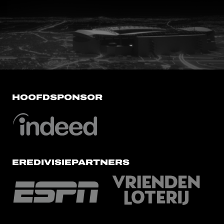
FC Utrecht<br>vanuit<br>het har
HOOFDSPONSOR
EREDIVISIEPARTNERS