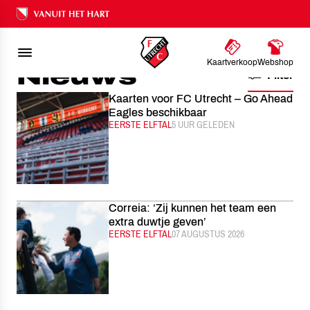
FC UTRECHT
NIEUWS
Ons nalatenschap
Kaartverkoop
Webshop
Nieuws
Filter
Kaarten voor FC Utrecht – Go Ahead
Eagles beschikbaar
CATEGORIE:
EERSTE ELFTAL
GEPUBLICEERD:
5 UUR GELEDEN
Correia: ‘Zij kunnen het team een
extra duwtje geven’
CATEGORIE:
EERSTE ELFTAL
GEPUBLICEERD:
07 AUGUSTUS 2026