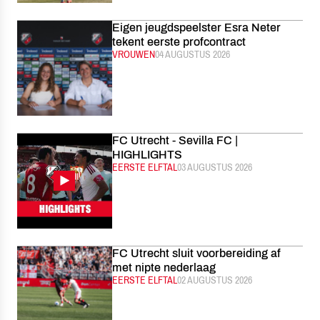
Eigen jeugdspeelster Esra Neter
tekent eerste profcontract
CATEGORIE:
VROUWEN
GEPUBLICEERD:
04 AUGUSTUS 2026
FC Utrecht - Sevilla FC |
HIGHLIGHTS
CATEGORIE:
EERSTE ELFTAL
GEPUBLICEERD:
03 AUGUSTUS 2026
FC Utrecht sluit voorbereiding af
met nipte nederlaag
CATEGORIE:
EERSTE ELFTAL
GEPUBLICEERD:
02 AUGUSTUS 2026