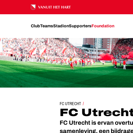
Ons nalatenschap
Club
Teams
Stadion
Supporters
Foundation
MAATSCHAPPELIJK: FC UTRECHT VANUIT HET HART
FC UTRECHT
FC Utrech
FC Utrecht is ervan overtui
samenleving, een bijdrage