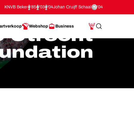
KNVB Beker
'85
'03
'04
Johan Cruijff Schaal
'04
artverkoop
Webshop
Business
 Utrecht
Search
Mijn Account
undation