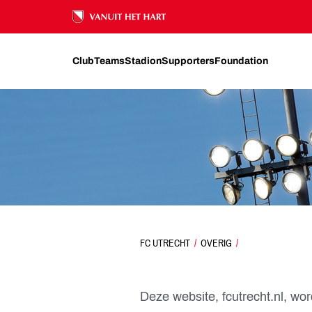
Ons nalatenschap
Club
Teams
Stadion
Supporters
Foundation
FC UTRECHT
PRIVACYVERKLARING
OVERIG
Deze website, fcutrecht.nl, wo