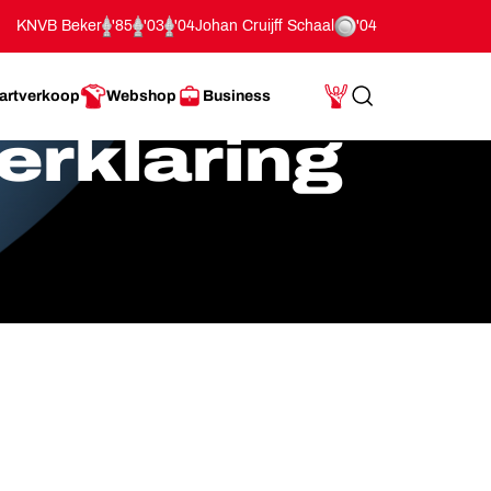
KNVB Beker
'85
'03
'04
Johan Cruijff Schaal
'04
artverkoop
Webshop
Business
Search
Mijn Account
erklaring