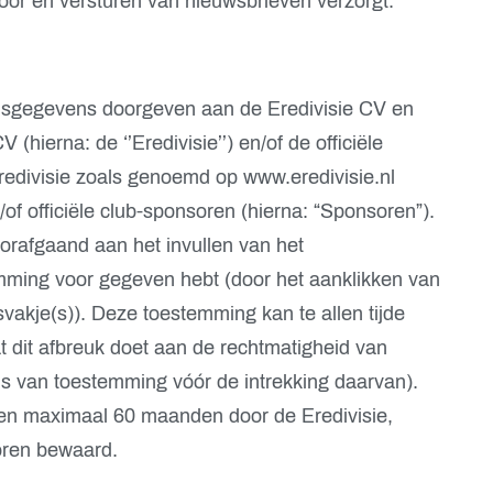
or en versturen van nieuwsbrieven verzorgt.
sgegevens doorgeven aan de Eredivisie CV en
(hierna: de ‘’Eredivisie’’) en/of de officiële
redivisie zoals genoemd op www.eredivisie.nl
n/of officiële club-sponsoren (hierna: “Sponsoren”).
oorafgaand aan het invullen van het
emming voor gegeven hebt (door het aanklikken van
akje(s)). Deze toestemming kan te allen tijde
 dit afbreuk doet aan de rechtmatigheid van
 van toestemming vóór de intrekking daarvan).
n maximaal 60 maanden door de Eredivisie,
oren bewaard.