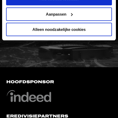
VEELGESTELDE VRAGEN
CONTACT
Aanpassen
WERKEN BIJ
VERTROUWENSPERSOON
Alleen noodzakelijke cookies
FC Utrecht<br>vanuit<br>het har
HOOFDSPONSOR
EREDIVISIEPARTNERS