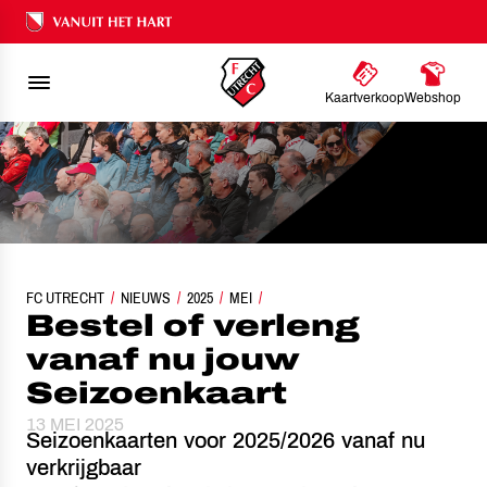
Ons nalatenschap
Kaartverkoop
Webshop
FC UTRECHT
BESTEL OF VERLENG VANAF NU JOUW SEIZOENKAART
NIEUWS
2025
MEI
Bestel of verleng
vanaf nu jouw
Seizoenkaart
13 MEI 2025
Seizoenkaarten voor 2025/2026 vanaf nu
verkrijgbaar