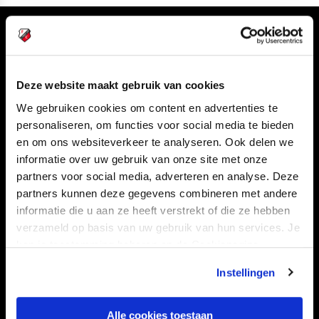
Volg ons ook via
Deze website maakt gebruik van cookies
We gebruiken cookies om content en advertenties te
Navigeer naar
personaliseren, om functies voor social media te bieden
en om ons websiteverkeer te analyseren. Ook delen we
CLUB
FOUNDATION
informatie over uw gebruik van onze site met onze
TEAMS
KAARTVERKOOP
partners voor social media, adverteren en analyse. Deze
partners kunnen deze gegevens combineren met andere
STADION
BUSINESS
informatie die u aan ze heeft verstrekt of die ze hebben
SUPPORTERS
verzameld op basis van uw gebruik van hun services. Je
kan je toestemming beheren op de Cookiepagina.
Instellingen
Informatie
Alle cookies toestaan