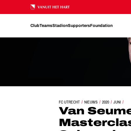
Ons nalatenschap
Club
Teams
Stadion
Supporters
Foundation
FC UTRECHT
VAN SEUMEREN GEEFT MASTERCLASS AA
NIEUWS
2020
JUNI
Van Seume
Mastercla