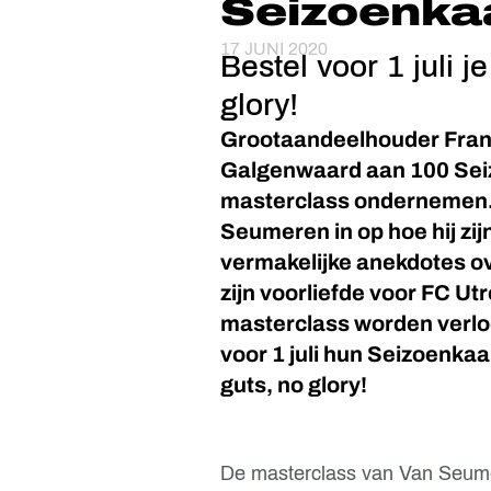
Seizoenka
17 JUNI 2020
Bestel voor 1 juli 
glory!
Grootaandeelhouder Frans
Galgenwaard aan 100 Sei
masterclass ondernemen. 
Seumeren in op hoe hij zij
vermakelijke anekdotes ove
zijn voorliefde voor FC U
masterclass worden verloo
voor 1 juli hun Seizoenka
guts, no glory!
De masterclass van Van Seumer