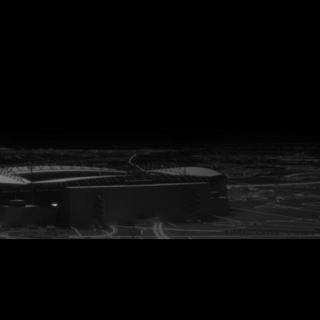
vanuit<br>het hart