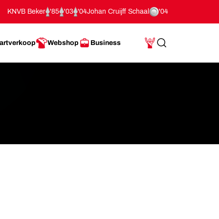
KNVB Beker
'85
'03
'04
Johan Cruijff Schaal
'04
artverkoop
Webshop
Business
Search
Mijn Account