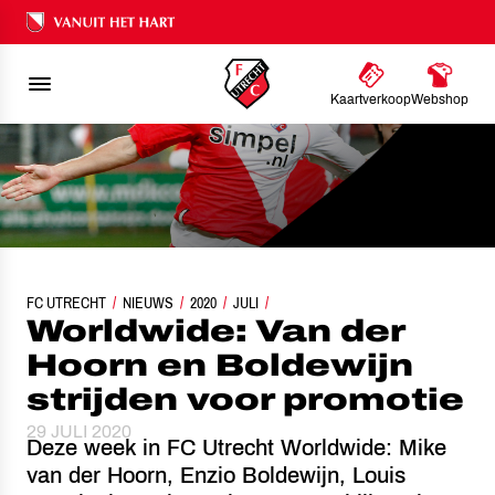
Ons nalatenschap
Kaartverkoop
Webshop
FC UTRECHT
WORLDWIDE: VAN DER HOORN EN BOLDEWIJN STRIJDEN VOOR PROMOTI
NIEUWS
2020
JULI
Worldwide: Van der
Hoorn en Boldewijn
strijden voor promotie
29 JULI 2020
Deze week in FC Utrecht Worldwide: Mike
van der Hoorn, Enzio Boldewijn, Louis