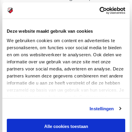
andere club waar hij meer speelminuten hoopt te
maken. Keelan Lebon, op zijn beurt, heeft al een nieuwe
ploeg gevonden. De aanvaller gaat aan de slag bij PFC
Deze website maakt gebruik van cookies
Beroe Stara Zagora, een team dat afgelopen seizoen in
de subtop van de hoogste divisie van Bulgarije
We gebruiken cookies om content en advertenties te
personaliseren, om functies voor social media te bieden
eindigde. Lebon kan alvast het Gevecht om Thracië in
en om ons websiteverkeer te analyseren. Ook delen we
zijn agenda noteren; zo wordt de beladen derby tussen
informatie over uw gebruik van onze site met onze
PFC Beroe Stara Zagora en streekgenoot Botev Plovdiv
partners voor social media, adverteren en analyse. Deze
genoemd.
partners kunnen deze gegevens combineren met andere
informatie die u aan ze heeft verstrekt of die ze hebben
Dompers in MLS is Back Tournament
verzameld op basis van uw gebruik van hun services. Je
Gaat zaterdag de FOX Sports Comeback van start met
kan je toestemming beheren op de Cookiepagina.
FC Utrecht – AZ, in de Verenigde Staten is het MLS is
Instellingen
Back Tournament al enige tijd in volle gang. Voor de
oud-spelers van FC Utrecht die met hun huidige
Alle cookies toestaan
Amerikaanse ploegen deelnemen aan dat toernooi, is