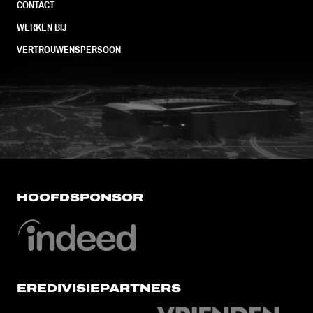
CONTACT
WERKEN BIJ
VERTROUWENSPERSOON
FC Utrecht<br>vanuit<br>het har
HOOFDSPONSOR
EREDIVISIEPARTNERS