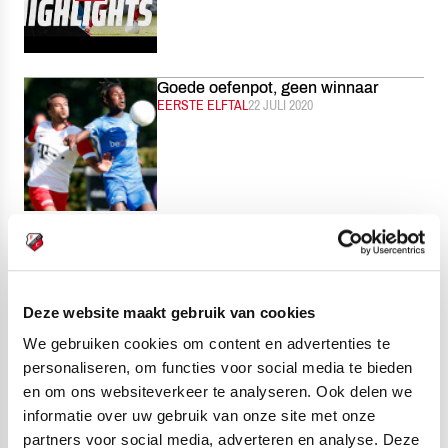
Goede oefenpot, geen winnaar
CATEGORIE:
EERSTE ELFTAL
GEPUBLICEERD:
22 JULI 2020
Unieke Gouden Tijger-uitreiking:
Aron verrast Gyrano Kerk
CATEGORIE:
JUNIOR TIGERS
GEPUBLICEERD:
22 JULI 2020
Deze website maakt gebruik van cookies
We gebruiken cookies om content en advertenties te
personaliseren, om functies voor social media te bieden
en om ons websiteverkeer te analyseren. Ook delen we
FC Utrecht Business trapt
informatie over uw gebruik van onze site met onze
jubileumseizoen af op tribune van
partners voor social media, adverteren en analyse. Deze
Stadion Galgenwaard