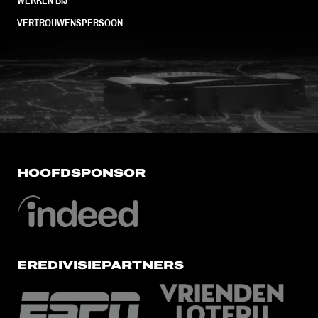
VERTROUWENSPERSOON
FC Utrecht<br>vanuit<br>het har
HOOFDSPONSOR
EREDIVISIEPARTNERS