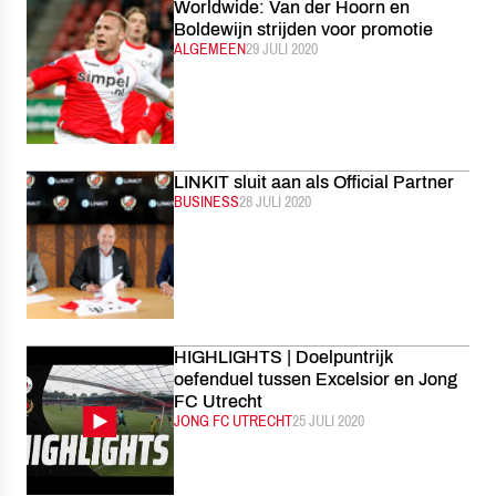
Worldwide: Van der Hoorn en
Boldewijn strijden voor promotie
CATEGORIE:
ALGEMEEN
GEPUBLICEERD:
29 JULI 2020
LINKIT sluit aan als Official Partner
CATEGORIE:
BUSINESS
GEPUBLICEERD:
28 JULI 2020
HIGHLIGHTS | Doelpuntrijk
oefenduel tussen Excelsior en Jong
FC Utrecht
CATEGORIE:
JONG FC UTRECHT
GEPUBLICEERD:
25 JULI 2020