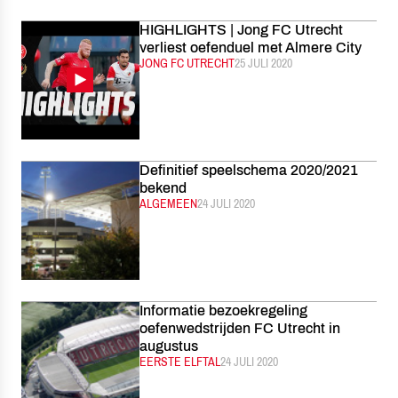
HIGHLIGHTS | Jong FC Utrecht
verliest oefenduel met Almere City
CATEGORIE:
JONG FC UTRECHT
GEPUBLICEERD:
25 JULI 2020
Definitief speelschema 2020/2021
bekend
CATEGORIE:
ALGEMEEN
GEPUBLICEERD:
24 JULI 2020
Informatie bezoekregeling
oefenwedstrijden FC Utrecht in
augustus
CATEGORIE:
EERSTE ELFTAL
GEPUBLICEERD:
24 JULI 2020