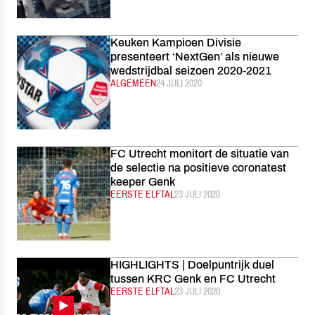
Keuken Kampioen Divisie
presenteert ‘NextGen’ als nieuwe
wedstrijdbal seizoen 2020-2021
CATEGORIE:
ALGEMEEN
GEPUBLICEERD:
24 JULI 2020
FC Utrecht monitort de situatie van
de selectie na positieve coronatest
keeper Genk
CATEGORIE:
EERSTE ELFTAL
GEPUBLICEERD:
23 JULI 2020
HIGHLIGHTS | Doelpuntrijk duel
tussen KRC Genk en FC Utrecht
CATEGORIE:
EERSTE ELFTAL
GEPUBLICEERD:
23 JULI 2020