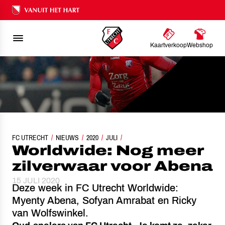
Ons nalatenschap
Kaartverkoop
Webshop
FC UTRECHT
WORLDWIDE: NOG MEER ZILVERWAAR VOOR ABENA
NIEUWS
2020
JULI
Worldwide: Nog meer
zilverwaar voor Abena
15 JULI 2020
Deze week in FC Utrecht Worldwide:
Myenty Abena, Sofyan Amrabat en Ricky
van Wolfswinkel.