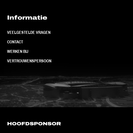
Informatie
VEELGESTELDE VRAGEN
CONTACT
WERKEN BIJ
VERTROUWENSPERSOON
FC Utrecht<br>vanuit<br>het har
HOOFDSPONSOR