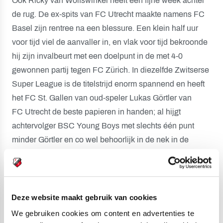
Ook Ricky van Wolfswinkel heeft een fijne week achter
de rug. De ex-spits van FC Utrecht maakte namens FC
Basel zijn rentree na een blessure. Een klein half uur
voor tijd viel de aanvaller in, en vlak voor tijd bekroonde
hij zijn invalbeurt met een doelpunt in de met 4-0
gewonnen partij tegen FC Zürich. In diezelfde Zwitserse
Super League is de titelstrijd enorm spannend en heeft
het FC St. Gallen van oud-speler Lukas Görtler van
FC Utrecht de beste papieren in handen; al hijgt
achtervolger BSC Young Boys met slechts één punt
minder Görtler en co wel behoorlijk in de nek in de
slotfase van het seizoen.
Spannende weken voor Haller
Met West Ham United pakte Sébastien Haller in het
Deze website maakt gebruik van cookies
uitduel met Norwich City (0-4 winst voor de Londense
We gebruiken cookies om content en advertenties te
ploeg) drie enorm belangrijke punten in de strijd om