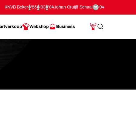
KNVB Beker
'85
'03
'04
Johan Cruijff Schaal
'04
artverkoop
Webshop
Business
Search
Mijn Account