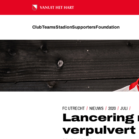
Ons nalatenschap
Club
Teams
Stadion
Supporters
Foundation
FC UTRECHT
LANCERING NIEUWE KLEDINGLIJN V
NIEUWS
2020
JULI
Lancering 
verpulvert