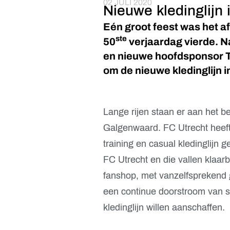
02 JULI 2020
Nieuwe kledinglijn 
Eén groot feest was het 
ste
50
verjaardag vierde. N
en nieuwe hoofdsponsor T
om de nieuwe kledinglijn in
Lange rijen staan er aan het b
Galgenwaard. FC Utrecht heeft
training en casual kledinglijn 
FC Utrecht en die vallen klaarb
fanshop, met vanzelfsprekend g
een continue doorstroom van su
kledinglijn willen aanschaffen.