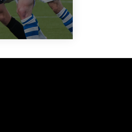
vanuit<br>het hart