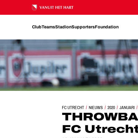
Ons nalatenschap
Club
Teams
Stadion
Supporters
Foundation
FC UTRECHT
NIEUWS
THROWBACK | PEC ZWOLLE -
2020
JANUARI
THROWBACK
FC Utrecht