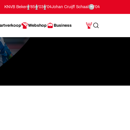
KNVB Beker
'85
'03
'04
Johan Cruijff Schaal
'04
artverkoop
Webshop
Business
Search
Mijn Account