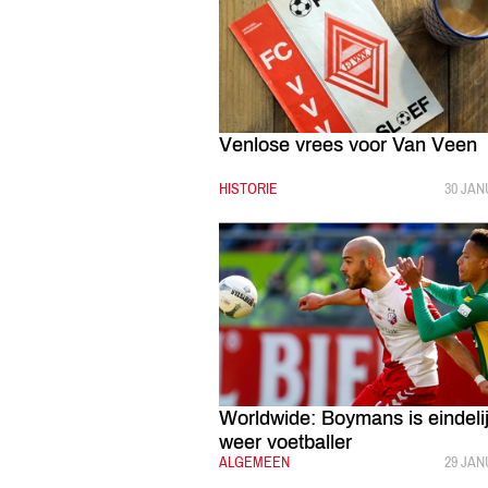
Venlose vrees voor Van Veen
CATEGORIE:
HISTORIE
GEPUB
30 JAN
Worldwide: Boymans is eindeli
weer voetballer
CATEGORIE:
ALGEMEEN
GEPUB
29 JAN