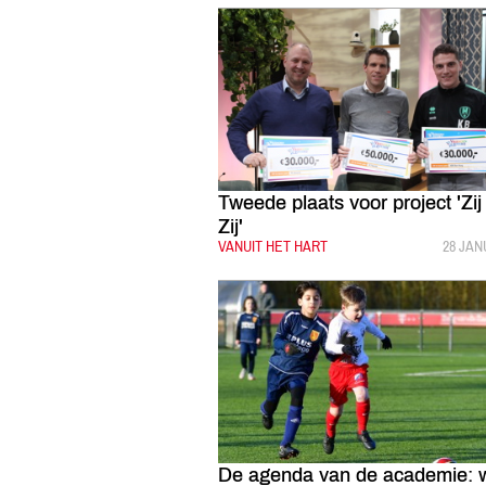
Tweede plaats voor project 'Zij
Zij'
CATEGORIE:
VANUIT HET HART
GEPUB
28 JAN
De agenda van de academie: 