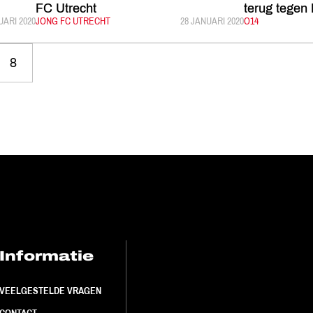
FC Utrecht
terug tegen
LICEERD:
UARI 2020
CATEGORIE:
JONG FC UTRECHT
GEPUBLICEERD:
28 JANUARI 2020
CATEGORIE:
O14
8
Informatie
FC Utrecht<br>
VEELGESTELDE VRAGEN
CONTACT