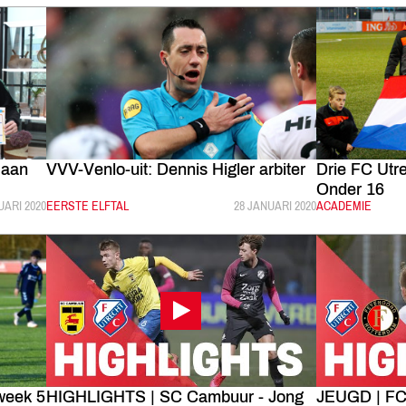
 aan
VVV-Venlo-uit: Dennis Higler arbiter
Drie FC Utre
Onder 16
LICEERD:
UARI 2020
CATEGORIE:
EERSTE ELFTAL
GEPUBLICEERD:
28 JANUARI 2020
CATEGORIE:
ACADEMIE
week 5
HIGHLIGHTS | SC Cambuur - Jong
JEUGD | FC 