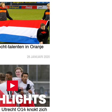
cht-talenten in Oranje
GEPUBLICEERD:
28 JANUARI 2020
Utrecht O14 knokt zich