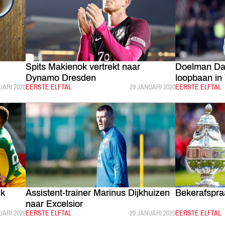
Spits Makienok vertrekt naar
Doelman Dav
Dynamo Dresden
loopbaan in
LICEERD:
UARI 2020
CATEGORIE:
EERSTE ELFTAL
GEPUBLICEERD:
29 JANUARI 2020
CATEGORIE:
EERSTE ELFTAL
jk
Assistent-trainer Marinus Dijkhuizen
Bekerafspraa
naar Excelsior
LICEERD:
UARI 2020
CATEGORIE:
EERSTE ELFTAL
GEPUBLICEERD:
29 JANUARI 2020
CATEGORIE:
EERSTE ELFTAL