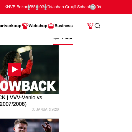
KNVB Beker
'85
'03
'04
Johan Cruijff Schaal
'04
artverkoop
Webshop
Business
Search
Mijn Account
Filter
| VVV-Venlo vs.
(2007/2008)
GEPUBLICEERD:
30 JANUARI 2020