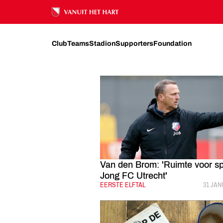
FC UTRECHT
NIEUWS
2020
JANUARI
Ons nalatenschap
Club
Teams
Stadion
Supporters
Foundation
Van den Brom: 'Ruimte voor sp
Jong FC Utrecht'
CATEGORIE:
EERSTE ELFTAL
GEPUB
31 JAN