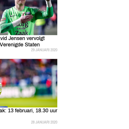
id Jensen vervolgt
 Verenigde Staten
GEPUBLICEERD:
29 JANUARI 2020
k: 13 februari, 18.30 uur
GEPUBLICEERD:
28 JANUARI 2020