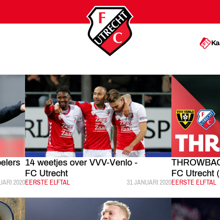
Ka
elers
14 weetjes over VVV-Venlo -
THROWBACK 
FC Utrecht
FC Utrecht 
LICEERD:
UARI 2020
CATEGORIE:
EERSTE ELFTAL
GEPUBLICEERD:
31 JANUARI 2020
CATEGORIE:
EERSTE ELFTAL