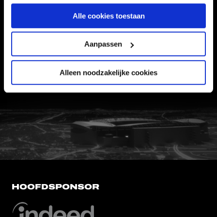
Informatie
Alle cookies toestaan
VEELGESTELDE VRAGEN
Aanpassen
CONTACT
WERKEN BIJ
Alleen noodzakelijke cookies
VERTROUWENSPERSOON
FC Utrecht<br>vanuit<br>het har
HOOFDSPONSOR