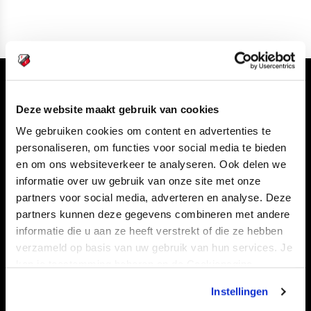
Volg ons ook via
Deze website maakt gebruik van cookies
We gebruiken cookies om content en advertenties te
personaliseren, om functies voor social media te bieden
en om ons websiteverkeer te analyseren. Ook delen we
Navigeer naar
informatie over uw gebruik van onze site met onze
partners voor social media, adverteren en analyse. Deze
CLUB
FOUNDATION
partners kunnen deze gegevens combineren met andere
TEAMS
KAARTVERKOOP
informatie die u aan ze heeft verstrekt of die ze hebben
STADION
BUSINESS
verzameld op basis van uw gebruik van hun services. Je
kan je toestemming beheren op de Cookiepagina.
SUPPORTERS
Instellingen