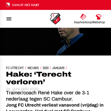
Ons nalatenschap
Kaartverkoop
Webshop
FC UTRECHT
NIEUWS
2020
HAKE: ‘TERECHT VERLOREN’
JANUARI
Hake: ‘Terecht
verloren’
24 JANUARI 2020
Trainer/coach René Hake over de 3-1
nederlaag tegen SC Cambuur.
Jong FC Utrecht verliest vanavond (vrijdag) in