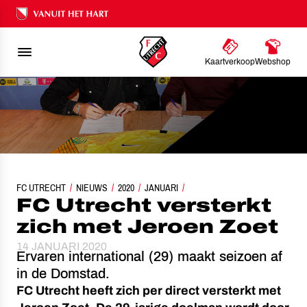
Ons nalatenschap
Kaartverkoop
Webshop
FC UTRECHT
NIEUWS
FC UTRECHT VERSTERKT ZICH MET JEROEN ZOET
2020
JANUARI
FC Utrecht versterkt
zich met Jeroen Zoet
14 JANUARI 2020
Ervaren international (29) maakt seizoen af
in de Domstad.
FC Utrecht heeft zich per direct versterkt met