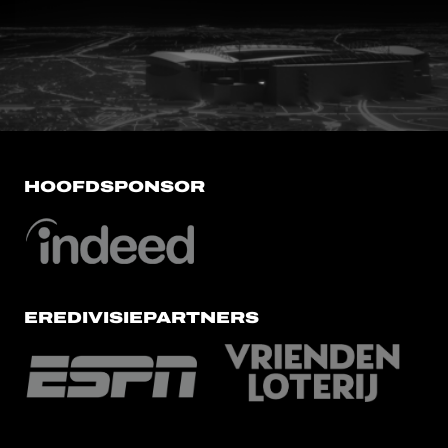
FC Utrecht<br>vanuit<br>het har
HOOFDSPONSOR
EREDIVISIEPARTNERS