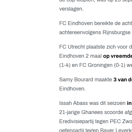
verslagen.
FC Eindhoven bereikte de acht
achtereenvolgens Rijnsburgse B
FC Utrecht plaatste zich voor d
Eindhoven 2 maal
op vreemd
(1-4) en FC Groningen (0-1) w
Samy Bourard maakte
3 van d
Eindhoven.
Issah Abass was dit seizoen
i
21-jarige Ghanees scoorde afg
Eredivisiepartij tegen PEC Zwo
oefenpartij tegen Bayer Lever