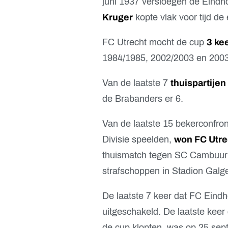
juni 1937 versloegen de Eindh
Kruger
kopte vlak voor tijd de 
FC Utrecht mocht de cup
3 ke
1984/1985, 2002/2003 en 2003
Van de laatste 7
thuispartijen
de Brabanders er 6.
Van de laatste 15 bekerconfro
Divisie speelden,
won FC Utre
thuismatch tegen SC Cambuur 
strafschoppen in Stadion Galg
De laatste 7 keer dat FC Eindho
uitgeschakeld. De laatste keer 
de cup klopten, was op 25 se