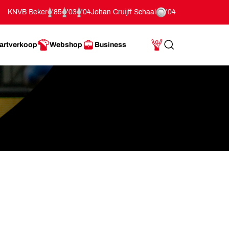
KNVB Beker
'85
'03
'04
Johan Cruijff Schaal
'04
artverkoop
Webshop
Business
Search
Mijn Account