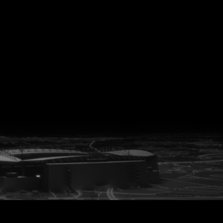
vanuit<br>het hart