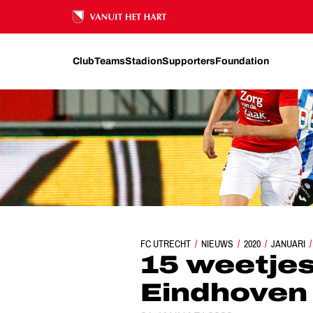
Ons nalatenschap
Club
Teams
Stadion
Supporters
Foundation
FC UTRECHT
NIEUWS
15 WEETJES OVER FC EI
2020
JANUARI
15 weetjes
Eindhoven 