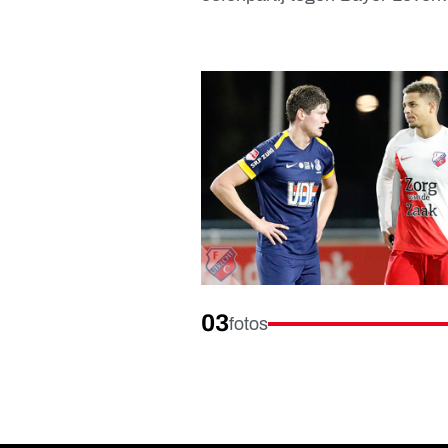
03
fotos