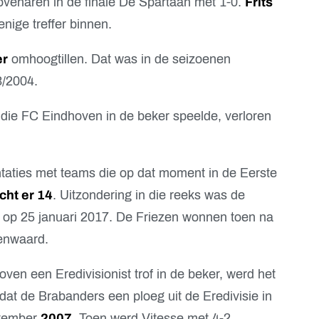
ovenaren in de finale De Spartaan met 1-0.
Frits
enige treffer binnen.
er
omhoogtillen. Dat was in de seizoenen
/2004.
die FC Eindhoven in de beker speelde, verloren
ntaties met teams die op dat moment in de Eerste
cht er 14
. Uitzondering in die reeks was de
op 25 januari 2017. De Friezen wonnen toen na
enwaard.
ven een Eredivisionist trof in de beker, werd het
dat de Brabanders een ploeg uit de Eredivisie in
ptember
2007
. Toen werd Vitesse met 4-2