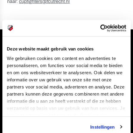
naar:
cupfighters@fcutrecht.nl
Volg ons ook via
Deze website maakt gebruik van cookies
We gebruiken cookies om content en advertenties te
personaliseren, om functies voor social media te bieden
en om ons websiteverkeer te analyseren. Ook delen we
Navigeer naar
informatie over uw gebruik van onze site met onze
partners voor social media, adverteren en analyse. Deze
CLUB
FOUNDATION
partners kunnen deze gegevens combineren met andere
TEAMS
KAARTVERKOOP
informatie die u aan ze heeft verstrekt of die ze hebben
verzameld op basis van uw gebruik van hun services. Je
STADION
BUSINESS
kan je toestemming beheren op de Cookiepagina.
SUPPORTERS
Instellingen