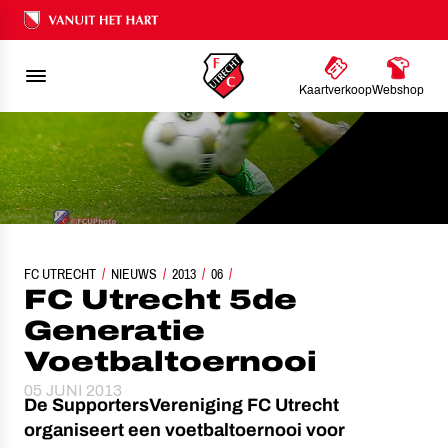
Ons nalatenschap
Kaartverkoop
Webshop
FC UTRECHT
FC UTRECHT 5DE GENERATIE VOETBALTOERNOOI
NIEUWS
2013
06
FC Utrecht 5de
Generatie
Voetbaltoernooi
05 JUNI 2013
De SupportersVereniging FC Utrecht
organiseert een voetbaltoernooi voor