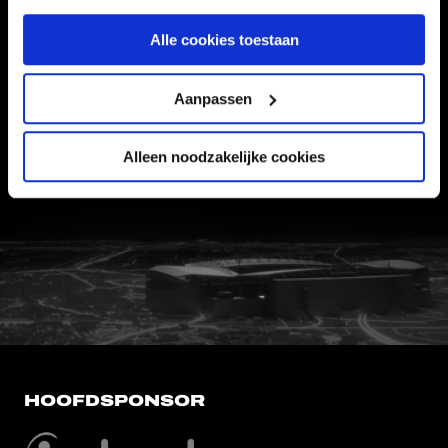
Alle cookies toestaan
Informatie
VEELGESTELDE VRAGEN
Aanpassen
CONTACT
WERKEN BIJ
Alleen noodzakelijke cookies
VERTROUWENSPERSOON
FC Utrecht<br>vanuit<br>het har
HOOFDSPONSOR