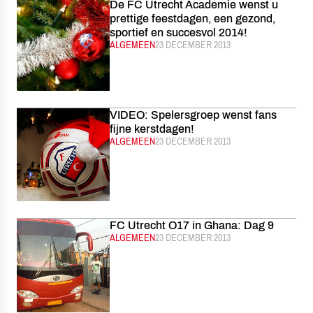
De FC Utrecht Academie wenst u
prettige feestdagen, een gezond,
sportief en succesvol 2014!
CATEGORIE:
ALGEMEEN
GEPUBLICEERD:
23 DECEMBER 2013
VIDEO: Spelersgroep wenst fans
fijne kerstdagen!
CATEGORIE:
ALGEMEEN
GEPUBLICEERD:
23 DECEMBER 2013
FC Utrecht O17 in Ghana: Dag 9
CATEGORIE:
ALGEMEEN
GEPUBLICEERD:
23 DECEMBER 2013