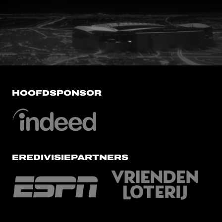
FC Utrecht<br>vanuit<br>het har
HOOFDSPONSOR
EREDIVISIEPARTNERS