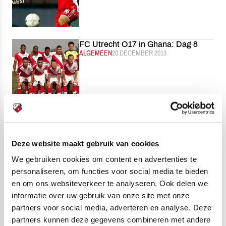
FC Utrecht O17 in Ghana: Dag 8
CATEGORIE:
ALGEMEEN
GEPUBLICEERD:
20 DECEMBER 2013
Zaterdagochtendtraining besloten in
stadion
CATEGORIE:
ALGEMEEN
GEPUBLICEERD:
20 DECEMBER 2013
Deze website maakt gebruik van cookies
We gebruiken cookies om content en advertenties te
personaliseren, om functies voor social media te bieden
en om ons websiteverkeer te analyseren. Ook delen we
informatie over uw gebruik van onze site met onze
“Het wordt een aardige puzzel”
partners voor social media, adverteren en analyse. Deze
CATEGORIE:
ALGEMEEN
GEPUBLICEERD:
20 DECEMBER 2013
partners kunnen deze gegevens combineren met andere