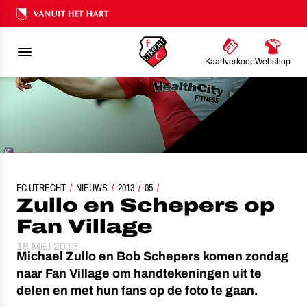
Ons nalatenschap
Kaartverkoop
Webshop
FC UTRECHT
NIEUWS
ZULLO EN SCHEPERS OP FAN VILLAGE
2013
05
Zullo en Schepers op
Fan Village
18 MEI 2013
Michael Zullo en Bob Schepers komen zondag
naar Fan Village om handtekeningen uit te
delen en met hun fans op de foto te gaan.