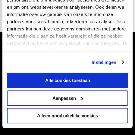
zondagmiddag om 16:30 uur.
en om ons websiteverkeer te analyseren. Ook delen we
informatie over uw gebruik van onze site met onze
partners voor social media, adverteren en analyse. Deze
partners kunnen deze gegevens combineren met andere
informatie die u aan ze heeft verstrekt of die ze hebben
verzameld op basis van uw gebruik van hun services. Je
Volg ons ook via
kan je toestemming beheren op de Cookiepagina.
Instellingen
Navigeer naar
Alle cookies toestaan
CLUB
FOUNDATION
Aanpassen
TEAMS
KAARTVERKOOP
STADION
BUSINESS
Alleen noodzakelijke cookies
SUPPORTERS