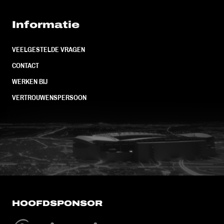
Informatie
VEELGESTELDE VRAGEN
CONTACT
WERKEN BIJ
VERTROUWENSPERSOON
FC Utrecht<br>vanuit<br>het har
HOOFDSPONSOR