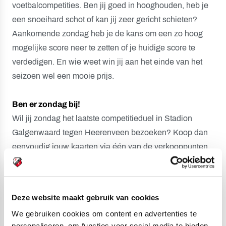
voetbalcompetities. Ben jij goed in hooghouden, heb je
een snoeihard schot of kan jij zeer gericht schieten?
Aankomende zondag heb je de kans om een zo hoog
mogelijke score neer te zetten of je huidige score te
verdedigen. En wie weet win jij aan het einde van het
seizoen wel een mooie prijs.
Ben er zondag bij!
Wil jij zondag het laatste competitieduel in Stadion
Galgenwaard tegen Heerenveen bezoeken? Koop dan
eenvoudig jouw kaarten via één van de verkooppunten.
Je hebt geen clubkaart nodig, want er is sprake van vrije
verkoop. Kaarten koop je
-HIER-
online of bij de
FC Utrecht Fanshop of bij één van de TicketBox-
Deze website maakt gebruik van cookies
vestigingen. Zondagmiddag vanaf 15:00 uur zijn de
We gebruiken cookies om content en advertenties te
kassa's geopend. Het duel tegen sc Heerenveen start
personaliseren, om functies voor social media te bieden