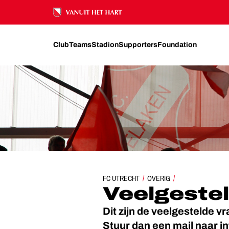
Ons nalatenschap
Club
Teams
Stadion
Supporters
Foundation
FC UTRECHT
VEELGESTELDE VRAGEN
OVERIG
Veelgeste
Dit zijn de veelgestelde v
Stuur dan een mail naar
i