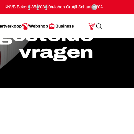
KNVB Beker
'85
'03
'04
Johan Cruijff Schaal
'04
artverkoop
Webshop
Business
gestelde
Search
Mijn Account
vragen