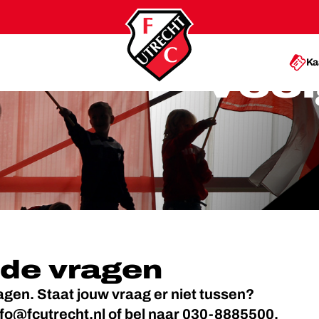
Ka
Veel
lde vragen
ragen. Staat jouw vraag er niet tussen?
nfo@fcutrecht.nl
of bel naar
030-8885500,