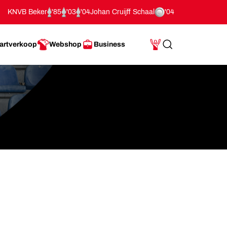
KNVB Beker
'85
'03
'04
Johan Cruijff Schaal
'04
artverkoop
Webshop
Business
Search
Mijn Account