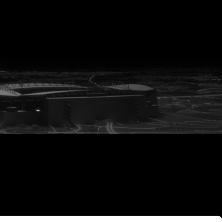
vanuit<br>het hart