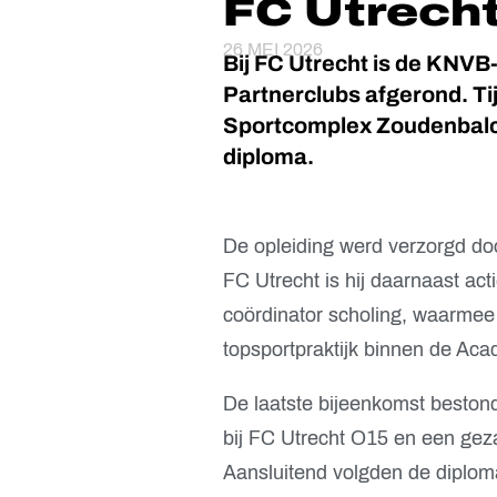
FC Utrech
26 MEI 2026
Bij
FC Utrecht
is de KNVB-
Partnerclubs afgerond. Ti
Sportcomplex Zoudenbal
diploma.
De opleiding werd verzorgd d
FC Utrecht is hij daarnaast ac
coördinator scholing, waarmee 
topsportpraktijk binnen de Aca
De laatste bijeenkomst bestond
bij FC Utrecht O15 en een geza
Aansluitend volgden de diplom