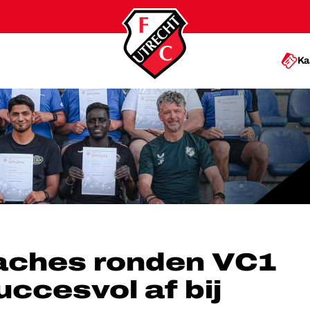
Ka
SUCCESVOL AF BIJ FC UTRECHT
aches ronden VC1
uccesvol af bij