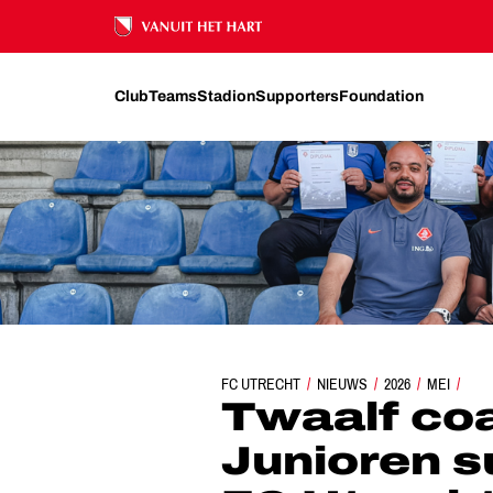
Ons nalatenschap
Club
Teams
Stadion
Supporters
Foundation
TWAALF COACHES RONDEN VC1 JUNIOREN 
FC UTRECHT
NIEUWS
2026
MEI
Twaalf co
Junioren s