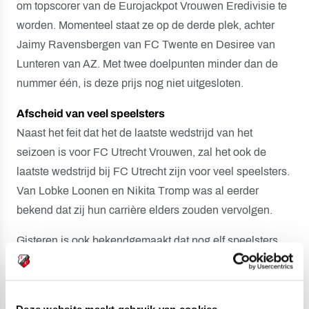
om topscorer van de Eurojackpot Vrouwen Eredivisie te
worden. Momenteel staat ze op de derde plek, achter
Jaimy Ravensbergen van FC Twente en Desiree van
Lunteren van AZ. Met twee doelpunten minder dan de
nummer één, is deze prijs nog niet uitgesloten.
Afscheid van veel speelsters
Naast het feit dat het de laatste wedstrijd van het
seizoen is voor FC Utrecht Vrouwen, zal het ook de
laatste wedstrijd bij FC Utrecht zijn voor veel speelsters.
Van Lobke Loonen en Nikita Tromp was al eerder
bekend dat zij hun carrière elders zouden vervolgen.
Gisteren is ook bekendgemaakt dat nog elf speelsters
niet langer aan de club verbonden zullen zijn. Marthe
Munsterman, Tami Groenendijk, Elisha Kruize, Soraya
Verhoeve, Maxime Snellenberg, Gera op den Kelder,