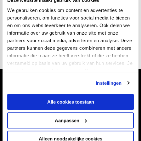
Deze website maakt gebruik van cookies
Lena Mahieu, Joni Paliama, Merel Bormans, Dieke van
We gebruiken cookies om content en advertenties te
Straten en Kyra Koopman zullen vanavond voor het
personaliseren, om functies voor social media te bieden
laatst bij de wedstrijdselectie zitten. Daarnaast is het de
en om ons websiteverkeer te analyseren. Ook delen we
laatste wedstrijd van Hoofdtrainer Linda Helbling, zij is
informatie over uw gebruik van onze site met onze
volgend seizoen assistent-trainer bij PSV.
partners voor social media, adverteren en analyse. Deze
partners kunnen deze gegevens combineren met andere
informatie die u aan ze heeft verstrekt of die ze hebben
verzameld op basis van uw gebruik van hun services. Je
kan je toestemming beheren op de Cookiepagina.
Instellingen
Volg ons ook via
Alle cookies toestaan
Navigeer naar
Aanpassen
CLUB
FOUNDATION
Alleen noodzakelijke cookies