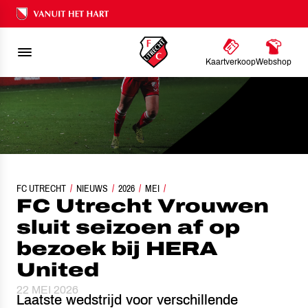
Ons nalatenschap
Kaartverkoop
Webshop
FC UTRECHT
FC UTRECHT VROUWEN SLUIT SEIZOEN AF OP BEZOEK BIJ HERA UNITED
NIEUWS
2026
MEI
FC Utrecht Vrouwen
sluit seizoen af op
bezoek bij HERA
United
22 MEI 2026
Laatste wedstrijd voor verschillende