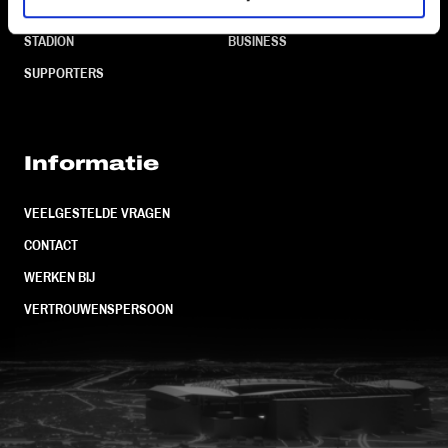
TEAMS
KAARTVERKOOP
STADION
BUSINESS
SUPPORTERS
Informatie
VEELGESTELDE VRAGEN
CONTACT
WERKEN BIJ
VERTROUWENSPERSOON
FC Utrecht<br>vanuit<br>het har