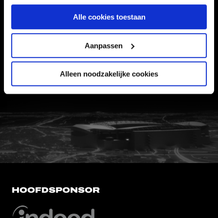
Informatie
Alle cookies toestaan
VEELGESTELDE VRAGEN
Aanpassen
CONTACT
WERKEN BIJ
Alleen noodzakelijke cookies
VERTROUWENSPERSOON
FC Utrecht<br>vanuit<br>het har
HOOFDSPONSOR