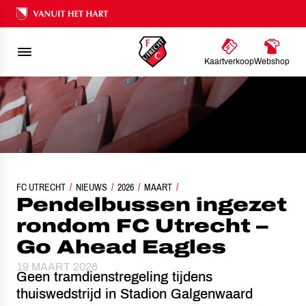
Ons nalatenschap
Kaartverkoop
Webshop
FC UTRECHT
PENDELBUSSEN INGEZET RONDOM FC UTRECHT – GO AHEAD EAGL
NIEUWS
2026
MAART
Pendelbussen ingezet
rondom FC Utrecht –
Go Ahead Eagles
19 MAART 2026
Geen tramdienstregeling tijdens
thuiswedstrijd in Stadion Galgenwaard