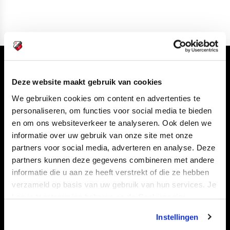
Volg ons ook via
Deze website maakt gebruik van cookies
We gebruiken cookies om content en advertenties te
personaliseren, om functies voor social media te bieden
en om ons websiteverkeer te analyseren. Ook delen we
Navigeer naar
informatie over uw gebruik van onze site met onze
partners voor social media, adverteren en analyse. Deze
CLUB
FOUNDATION
partners kunnen deze gegevens combineren met andere
TEAMS
KAARTVERKOOP
informatie die u aan ze heeft verstrekt of die ze hebben
STADION
BUSINESS
verzameld op basis van uw gebruik van hun services. Je
kan je toestemming beheren op de Cookiepagina.
SUPPORTERS
Instellingen