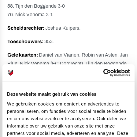
58. Tijn den Boggende 3-0
76. Nick Venema 3-1
Scheidsrechter:
Joshua Kuipers.
Toeschouwers:
353.
Gele kaarten:
Daniël van Vianen, Robin van Asten, Jan
Plug, Nick Venema (FC Dordrecht), Tijn den Boggende,
Markus Jensen (Jong FC Utrecht).
Opstelling Jong FC Utrecht:
Kevin Gadellaa; Sil van der Wegen (87. Brian van den
Deze website maakt gebruik van cookies
Boogaard), Wessel Kooy, Per Kloosterboer, Jesper van
We gebruiken cookies om content en advertenties te
personaliseren, om functies voor social media te bieden
Riel (74. Noël Beulens); Neal Viereck, Noa Dundas, Tijn
en om ons websiteverkeer te analyseren. Ook delen we
den Boggende (74. Zidane Iqbal); Markus Jensen, Rafik
informatie over uw gebruik van onze site met onze
El Arguioui (87. Shedrach Ebite), Emirhan Demircan (81.
partners voor social media, adverteren en analyse. Deze
Lynden Edhart).