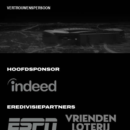
VERTROUWENSPERSOON
FC Utrecht<br>vanuit<br>het har
HOOFDSPONSOR
EREDIVISIEPARTNERS