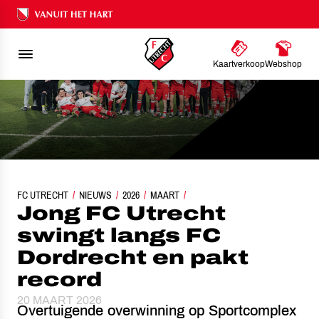
Ons nalatenschap
Kaartverkoop
Webshop
FC UTRECHT
JONG FC UTRECHT SWINGT LANGS FC DORDRECHT EN PAKT RECO
NIEUWS
2026
MAART
Jong FC Utrecht
swingt langs FC
Dordrecht en pakt
record
20 MAART 2026
Overtuigende overwinning op Sportcomplex