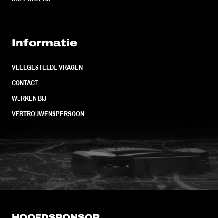
Informatie
VEELGESTELDE VRAGEN
CONTACT
WERKEN BIJ
VERTROUWENSPERSOON
FC Utrecht<br>vanuit<br>het har
HOOFDSPONSOR