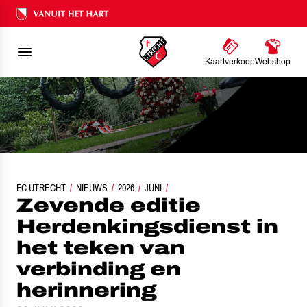
Ons nalatenschap
Kaartverkoop
Webshop
EVENDE EDITIE HERDENKINGSDIENST IN HET TEKEN VAN VERBINDING EN HER
FC UTRECHT
NIEUWS
2026
JUNI
Zevende editie
Herdenkingsdienst in
het teken van
verbinding en
herinnering