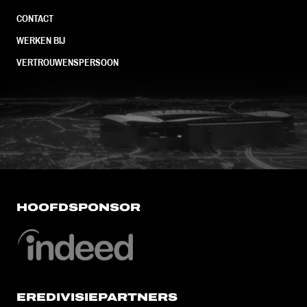
CONTACT
WERKEN BIJ
VERTROUWENSPERSOON
FC Utrecht<br>vanuit<br>het har
HOOFDSPONSOR
EREDIVISIEPARTNERS