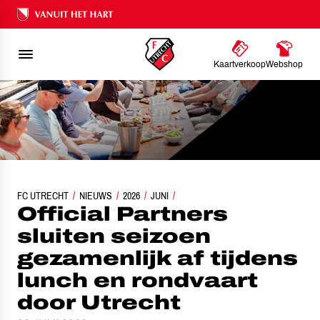
Ons nalatenschap
Kaartverkoop
Webshop
 PARTNERS SLUITEN SEIZOEN GEZAMENLIJK AF TIJDENS LUNCH EN RONDVAAR
FC UTRECHT
NIEUWS
2026
JUNI
Official Partners
sluiten seizoen
gezamenlijk af tijdens
lunch en rondvaart
door Utrecht