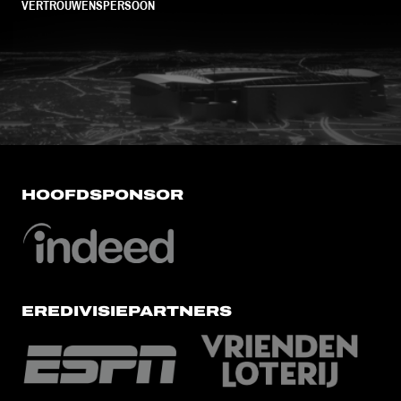
VERTROUWENSPERSOON
FC Utrecht<br>vanuit<br>het har
HOOFDSPONSOR
EREDIVISIEPARTNERS