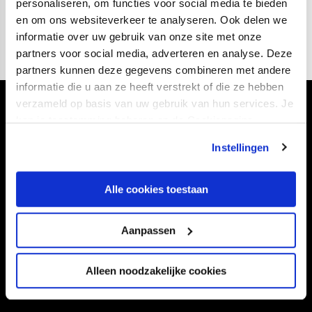
personaliseren, om functies voor social media te bieden
daarvoor zeven jaar actief bij PVCV.
en om ons websiteverkeer te analyseren. Ook delen we
informatie over uw gebruik van onze site met onze
partners voor social media, adverteren en analyse. Deze
partners kunnen deze gegevens combineren met andere
informatie die u aan ze heeft verstrekt of die ze hebben
verzameld op basis van uw gebruik van hun services. Je
Volg ons ook via
kan je toestemming beheren op de Cookiepagina.
Instellingen
Navigeer naar
Alle cookies toestaan
CLUB
FOUNDATION
Aanpassen
TEAMS
KAARTVERKOOP
STADION
BUSINESS
Alleen noodzakelijke cookies
SUPPORTERS