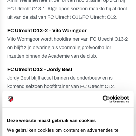
Amin Hemmet neemt de rol van hoofdtrainer op zich bij
FC Utrecht O13-1. Afgelopen seizoen maakte hij al deel
uit van de staf van FC Utrecht O11/FC Utrecht O12.
FC Utrecht O13-2 – Vito Wormgoor
Vito Wormgoor wordt hoofdtrainer van FC Utrecht O13-2
en blijft zijn ervaring als voormalig profvoetballer
inzetten binnen de Academie van de club.
FC Utrecht O12 – Jordy Best
Jordy Best blijft actief binnen de onderbouw en is
komend seizoen hoofdtrainer van FC Utrecht O12.
FC Utrecht O11 – Keo Oei
Keo Oei neemt de verantwoordelijkheid voor FC Utrecht
O11 op zich en begeleidt daarmee de jongste talenten
Deze website maakt gebruik van cookies
binnen de Academie. Oei was in het afgelopen seizoen
We gebruiken cookies om content en advertenties te
de assistent-trainer van FC Utrecht O13 en was