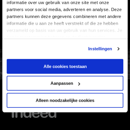
informatie over uw gebruik van onze site met onze
VEELGESTELDE VRAGEN
partners voor social media, adverteren en analyse. Deze
CONTACT
partners kunnen deze gegevens combineren met andere
informatie die u aan ze heeft verstrekt of die ze hebben
WERKEN BIJ
verzameld op basis van uw gebruik van hun services. Je
VERTROUWENSPERSOON
kan je toestemming beheren op de Cookiepagina.
Instellingen
FC Utrecht<br>vanuit<br>het har
Alle cookies toestaan
Aanpassen
HOOFDSPONSOR
Alleen noodzakelijke cookies