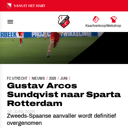
Ons nalatenschap
Kaartverkoop
Webshop
FC UTRECHT
GUSTAV ARCOS SUNDQVIST NAAR SPARTA ROTTERDAM
NIEUWS
2026
JUNI
Gustav Arcos
Sundqvist naar Sparta
Rotterdam
16 JUNI 2026
Zweeds-Spaanse aanvaller wordt definitief
overgenomen