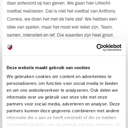
daar antwoord op kan geven. We gaan hier Utrecht-
voetbal realiseren. Dat is niet het voetbal van Anthony
Correia, we doen het met de hele staf. We hebben een
idee van spelen, maar het moet wel reëel zijn. Team,
samen, intensiteit en lef. Die waarden zijn heel groot.
Maar hoe het er precies uit gaat zien, ligt vooral aan de
spelers.”
Meer over zijn voetbalfilosofie, zijn eerste week bij
Deze website maakt gebruik van cookies
FC Utrecht en zijn visie op het trainerschap hoor en zie
We gebruiken cookies om content en advertenties te
je in de nieuwe vodcast. Die is te bekijken via ons
personaliseren, om functies voor social media te bieden
YouTube-kanaal en te beluisteren via de bekende
en om ons websiteverkeer te analyseren. Ook delen we
podcastplatforms.
informatie over uw gebruik van onze site met onze
partners voor social media, adverteren en analyse. Deze
partners kunnen deze gegevens combineren met andere
informatie die u aan ze heeft verstrekt of die ze hebben
verzameld op basis van uw gebruik van hun services. Je