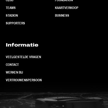
CLUB
FOUNDATION
TEAMS
KAARTVERKOOP
STADION
BUSINESS
SUPPORTERS
Informatie
VEELGESTELDE VRAGEN
CONTACT
WERKEN BIJ
VERTROUWENSPERSOON
FC Utrecht<br>vanuit<br>het har