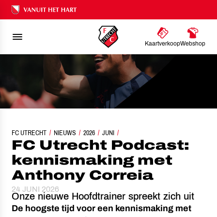
Ons nalatenschap
Kaartverkoop
Webshop
FC UTRECHT
FC UTRECHT PODCAST: KENNISMAKING MET ANTHONY CORREIA
NIEUWS
2026
JUNI
FC Utrecht Podcast:
kennismaking met
Anthony Correia
24 JUNI 2026
Onze nieuwe Hoofdtrainer spreekt zich uit
De hoogste tijd voor een kennismaking met