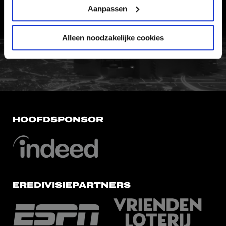
Aanpassen
VERTROUWENSPERSOON
Alleen noodzakelijke cookies
FC Utrecht<br>vanuit<br>het har
HOOFDSPONSOR
EREDIVISIEPARTNERS