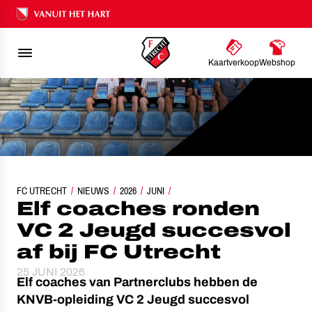
Ons nalatenschap
Kaartverkoop
Webshop
FC UTRECHT
ELF COACHES RONDEN VC 2 JEUGD SUCCESVOL AF BIJ FC UTRECHT
NIEUWS
2026
JUNI
Elf coaches ronden
VC 2 Jeugd succesvol
af bij FC Utrecht
25 JUNI 2026
Elf coaches van Partnerclubs hebben de
KNVB-opleiding VC 2 Jeugd succesvol