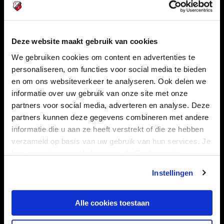
Deze website maakt gebruik van cookies
Navigeer naar
We gebruiken cookies om content en advertenties te
personaliseren, om functies voor social media te bieden
CLUB
FOUNDATION
en om ons websiteverkeer te analyseren. Ook delen we
TEAMS
KAARTVERKOOP
informatie over uw gebruik van onze site met onze
STADION
BUSINESS
partners voor social media, adverteren en analyse. Deze
partners kunnen deze gegevens combineren met andere
SUPPORTERS
informatie die u aan ze heeft verstrekt of die ze hebben
verzameld op basis van uw gebruik van hun services. Je
kan je toestemming beheren op de Cookiepagina.
Informatie
Instellingen
VEELGESTELDE VRAGEN
Alle cookies toestaan
CONTACT
WERKEN BIJ