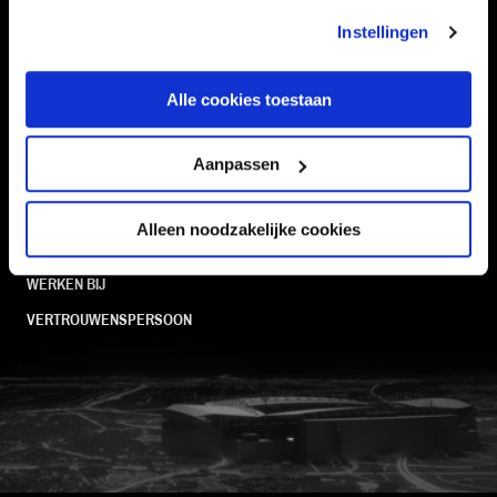
STADION
BUSINESS
Instellingen
SUPPORTERS
Alle cookies toestaan
Informatie
Aanpassen
VEELGESTELDE VRAGEN
Alleen noodzakelijke cookies
CONTACT
WERKEN BIJ
VERTROUWENSPERSOON
FC Utrecht<br>vanuit<br>het har