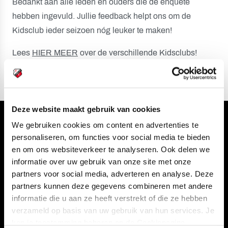
Bedankt aan alle leden en ouders die de enquête
hebben ingevuld. Jullie feedback helpt ons om de
Kidsclub ieder seizoen nóg leuker te maken!
Lees
HIER MEER
over de verschillende Kidsclubs!
Deze website maakt gebruik van cookies
Volg ons ook via
We gebruiken cookies om content en advertenties te
personaliseren, om functies voor social media te bieden
en om ons websiteverkeer te analyseren. Ook delen we
informatie over uw gebruik van onze site met onze
partners voor social media, adverteren en analyse. Deze
Navigeer naar
partners kunnen deze gegevens combineren met andere
informatie die u aan ze heeft verstrekt of die ze hebben
CLUB
FOUNDATION
verzameld op basis van uw gebruik van hun services. Je
TEAMS
KAARTVERKOOP
kan je toestemming beheren op de Cookiepagina.