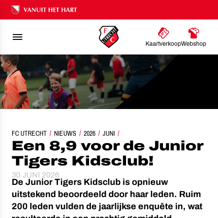
Ons nalatenschap
Kaartverkoop
Webshop
FC UTRECHT
NIEUWS
EEN 8,9 VOOR DE JUNIOR TIGERS KIDSCLUB!
2026
JUNI
Een 8,9 voor de Junior
Tigers Kidsclub!
30 JUNI 2026
De Junior Tigers Kidsclub is opnieuw
uitstekend beoordeeld door haar leden. Ruim
200 leden vulden de jaarlijkse enquête in, wat