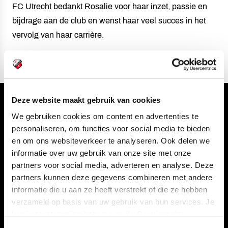
FC Utrecht bedankt Rosalie voor haar inzet, passie en
bijdrage aan de club en wenst haar veel succes in het
vervolg van haar carrière.
Deze website maakt gebruik van cookies
Volg ons ook via
We gebruiken cookies om content en advertenties te
personaliseren, om functies voor social media te bieden
en om ons websiteverkeer te analyseren. Ook delen we
informatie over uw gebruik van onze site met onze
Navigeer naar
partners voor social media, adverteren en analyse. Deze
partners kunnen deze gegevens combineren met andere
CLUB
FOUNDATION
informatie die u aan ze heeft verstrekt of die ze hebben
verzameld op basis van uw gebruik van hun services. Je
TEAMS
KAARTVERKOOP
kan je toestemming beheren op de Cookiepagina.
STADION
BUSINESS