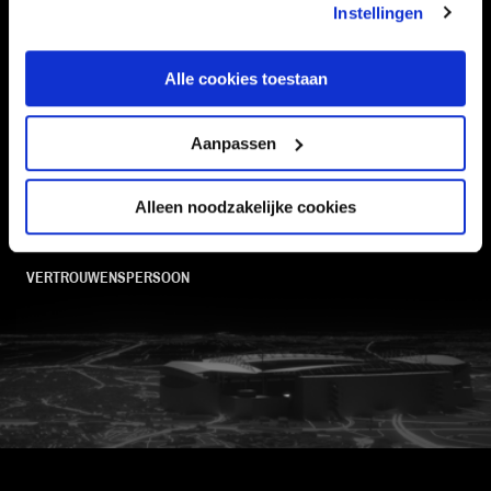
Instellingen
SUPPORTERS
Alle cookies toestaan
Informatie
Aanpassen
VEELGESTELDE VRAGEN
CONTACT
Alleen noodzakelijke cookies
WERKEN BIJ
VERTROUWENSPERSOON
FC Utrecht<br>vanuit<br>het har