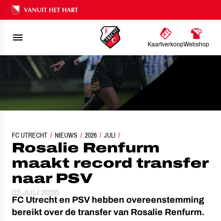
Ons nalatenschap
Kaartverkoop
Webshop
FC UTRECHT
ROSALIE RENFURM MAAKT RECORD TRANSFER NAAR PSV
NIEUWS
2026
JULI
Rosalie Renfurm
maakt record transfer
naar PSV
02 JULI 2026
FC Utrecht en PSV hebben overeenstemming
bereikt over de transfer van Rosalie Renfurm.