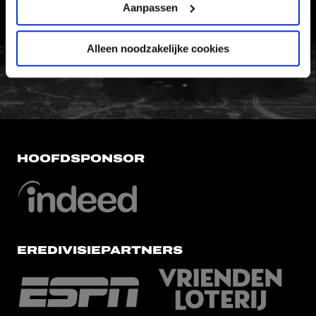
Aanpassen
VERTROUWENSPERSOON
Alleen noodzakelijke cookies
FC Utrecht<br>vanuit<br>het har
HOOFDSPONSOR
EREDIVISIEPARTNERS