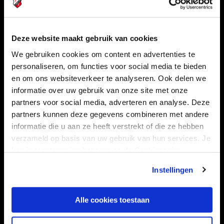
Navigeer naar
Deze website maakt gebruik van cookies
We gebruiken cookies om content en advertenties te
CLUB
FOUNDATION
personaliseren, om functies voor social media te bieden
en om ons websiteverkeer te analyseren. Ook delen we
TEAMS
KAARTVERKOOP
informatie over uw gebruik van onze site met onze
STADION
BUSINESS
partners voor social media, adverteren en analyse. Deze
SUPPORTERS
partners kunnen deze gegevens combineren met andere
informatie die u aan ze heeft verstrekt of die ze hebben
verzameld op basis van uw gebruik van hun services. Je
kan je toestemming beheren op de Cookiepagina.
Informatie
Instellingen
VEELGESTELDE VRAGEN
CONTACT
Alle cookies toestaan
WERKEN BIJ