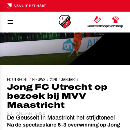
Ons nalatenschap
Kaartverkoop
Webshop
FC UTRECHT
NIEUWS
JONG FC UTRECHT OP BEZOEK BIJ MVV MAASTRICHT
2026
JANUARI
Jong FC Utrecht op
bezoek bij MVV
Maastricht
23 JANUARI 2026
De Geusselt in Maastricht het strijdtoneel
Na de spectaculaire 5-3 overwinning op Jong