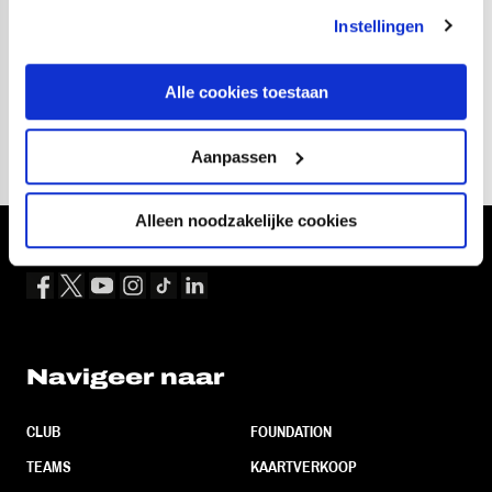
Kitolano (80. Jens Toornstra), Ayoni Santos (81. Alwane
Instellingen
Roaldsoy); Mitchell van Bergen, Tobias Lauritsen,
Shunsuke Mito.
Alle cookies toestaan
Aanpassen
Alleen noodzakelijke cookies
Volg ons ook via
Navigeer naar
CLUB
FOUNDATION
TEAMS
KAARTVERKOOP