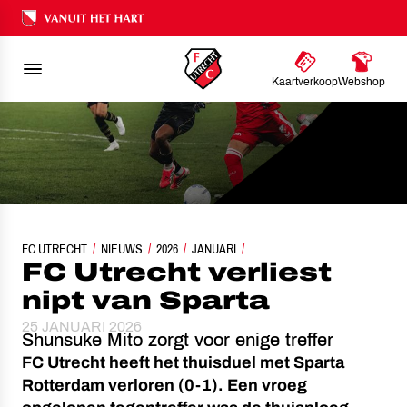
Ons nalatenschap
Kaartverkoop
Webshop
FC UTRECHT
NIEUWS
FC UTRECHT VERLIEST NIPT VAN SPARTA
2026
JANUARI
FC Utrecht verliest
nipt van Sparta
25 JANUARI 2026
Shunsuke Mito zorgt voor enige treffer
FC Utrecht heeft het thuisduel met Sparta
Rotterdam verloren (0-1). Een vroeg