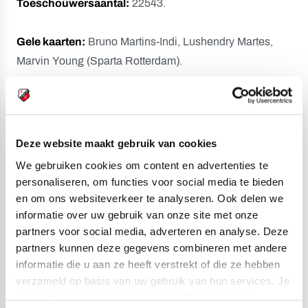
Toeschouwersaantal:
22543.
Gele kaarten:
Bruno Martins-Indi, Lushendry Martes,
Marvin Young (Sparta Rotterdam).
Opstelling FC Utrecht:
Vasilis Barkas; Siebe Horemans (81. Niklas Vesterlund),
Matisse Didden, Mike Eerdhuijzen (13. Nick Viergever
Deze website maakt gebruik van cookies
/81. Oualid Agougil), Souffian El Karouani; Alonzo
We gebruiken cookies om content en advertenties te
Enwanda (46. Gjivai Zechiël), Can Bozdogan, Dani de
personaliseren, om functies voor social media te bieden
Wit; Jesper Karlsson (62.
Adrian Blake), Miguel
en om ons websiteverkeer te analyseren. Ook delen we
Rodríguez, Yoann Cathline.
informatie over uw gebruik van onze site met onze
partners voor social media, adverteren en analyse. Deze
Opstelling Sparta Rotterdam:
partners kunnen deze gegevens combineren met andere
Joël Drommel; Lushendry Martes (80. Shurandy
informatie die u aan ze heeft verstrekt of die ze hebben
Sambo), Marvin Young, Bruno Martins-Indi, Teo
verzameld op basis van uw gebruik van hun services. Je
Quintero; Julian Baas (21. Pelle Clement), Joshua
kan je toestemming beheren op de Cookiepagina.