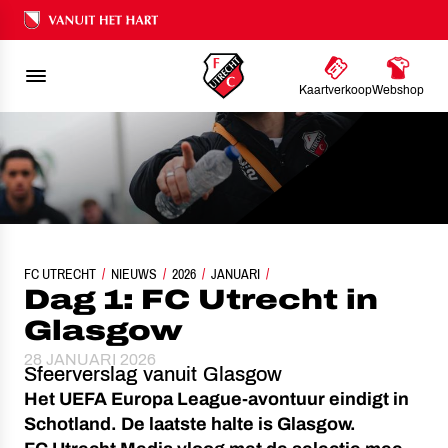
Ons nalatenschap
Kaartverkoop
Webshop
FC UTRECHT
NIEUWS
DAG 1: FC UTRECHT IN GLASGOW
2026
JANUARI
Dag 1: FC Utrecht in
Glasgow
28 JANUARI 2026
Sfeerverslag vanuit Glasgow
Het UEFA Europa League-avontuur eindigt in
Schotland. De laatste halte is Glasgow.