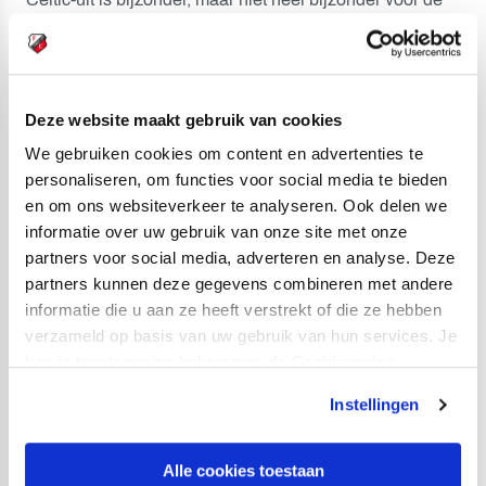
doorgaans zo nuchtere doelman.
“Ik heb nog wel contact met wat mensen. Het is niet
crazy, maar er zijn wat mensen. Met de keeperstrainer
Deze website maakt gebruik van cookies
had ik nog contact bij de loting. Dat het leuk was om
We gebruiken cookies om content en advertenties te
elkaar weer te zien.”
personaliseren, om functies voor social media te bieden
en om ons websiteverkeer te analyseren. Ook delen we
“Belangrijker is het voor het team”, vervolgt hij. “Celtic-uit
informatie over uw gebruik van onze site met onze
is een bijzondere wedstrijd. Mooi stadion, bijzondere
partners voor social media, adverteren en analyse. Deze
atmosfeer. De jonge jongens moeten ervan genieten en
partners kunnen deze gegevens combineren met andere
het geeft de kans om het goede spel van FC Utrecht
informatie die u aan ze heeft verstrekt of die ze hebben
verzameld op basis van uw gebruik van hun services. Je
door te zetten. We zitten in een moeilijke fase waar we
kan je toestemming beheren op de Cookiepagina.
graag samen uit willen komen. Daarom is deze wedstrijd
belangrijk.”
Instellingen
Alle cookies toestaan