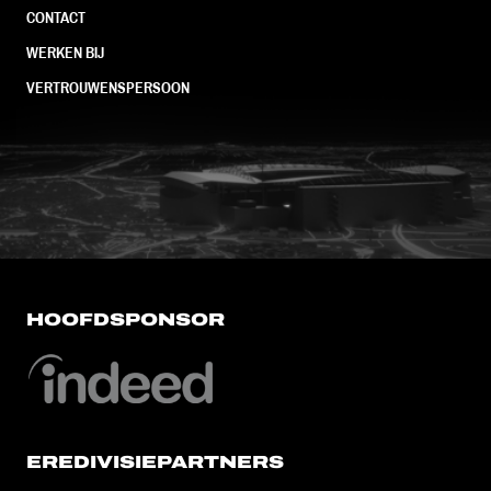
CONTACT
WERKEN BIJ
VERTROUWENSPERSOON
FC Utrecht<br>vanuit<br>het har
HOOFDSPONSOR
EREDIVISIEPARTNERS