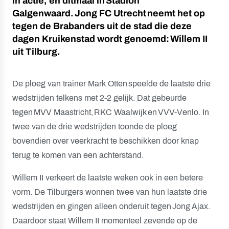
in actie, en ditmaal in
Stadion
Galgenwaard
.
Jong FC Utrecht
neemt het op
tegen de Brabanders uit de stad die deze
dagen Kruikenstad wordt genoemd:
Willem II
uit Tilburg.
De ploeg van trainer
Mark Otten
speelde de laatste drie
wedstrijden telkens met 2-2 gelijk. Dat gebeurde
tegen
MVV Maastricht
,
RKC Waalwijk
en
VVV-Venlo
. In
twee van de drie wedstrijden toonde de ploeg
bovendien over veerkracht te beschikken door knap
terug te komen van een achterstand.
Willem II verkeert de laatste weken ook in een betere
vorm. De Tilburgers wonnen twee van hun laatste drie
wedstrijden en gingen alleen onderuit tegen
Jong Ajax
.
Daardoor staat Willem II momenteel zevende op de