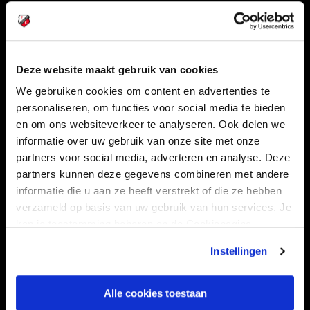
Volg ons ook via
Deze website maakt gebruik van cookies
Navigeer naar
We gebruiken cookies om content en advertenties te
personaliseren, om functies voor social media te bieden
CLUB
FOUNDATION
en om ons websiteverkeer te analyseren. Ook delen we
informatie over uw gebruik van onze site met onze
TEAMS
KAARTVERKOOP
partners voor social media, adverteren en analyse. Deze
STADION
BUSINESS
partners kunnen deze gegevens combineren met andere
SUPPORTERS
informatie die u aan ze heeft verstrekt of die ze hebben
verzameld op basis van uw gebruik van hun services. Je
kan je toestemming beheren op de Cookiepagina.
Informatie
Instellingen
VEELGESTELDE VRAGEN
Alle cookies toestaan
CONTACT