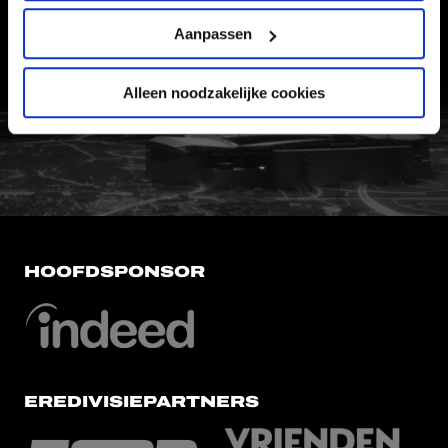
WERKEN BIJ
Aanpassen
VERTROUWENSPERSOON
Alleen noodzakelijke cookies
FC Utrecht<br>vanuit<br>het har
HOOFDSPONSOR
EREDIVISIEPARTNERS