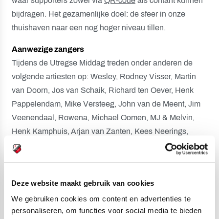
waar supporters zowel via
QR-code
als contant kunnen
bijdragen. Het gezamenlijke doel: de sfeer in onze
thuishaven naar een nog hoger niveau tillen.
Aanwezige zangers
Tijdens de Utregse Middag treden onder anderen de
volgende artiesten op: Wesley, Rodney Visser, Martin
van Doorn, Jos van Schaik, Richard ten Oever, Henk
Pappelendam, Mike Versteeg, John van de Meent, Jim
Veenendaal, Rowena, Michael Oomen, MJ & Melvin,
Henk Kamphuis, Arjan van Zanten, Kees Neerings,
Angelo, Bas Vlieland, Michael Kinneging, Brandon van
der Werf en Sam Straatman.
Mis het niet en zorg dat je op tijd aanwezig bent voor
Deze website maakt gebruik van cookies
een middag vol muziek en sfeer in Stadion
We gebruiken cookies om content en advertenties te
Galgenwaard.
personaliseren, om functies voor social media te bieden