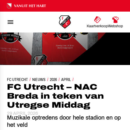
Ons nalatenschap
Kaartverkoop
Webshop
FC UTRECHT
FC UTRECHT – NAC BREDA IN TEKEN VAN UTREGSE MIDDAG
NIEUWS
2026
APRIL
FC Utrecht – NAC
Breda in teken van
Utregse Middag
29 APRIL 2026
Muzikale optredens door hele stadion en op
het veld