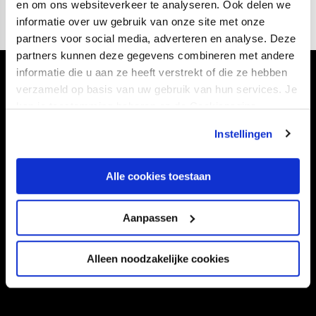
en om ons websiteverkeer te analyseren. Ook delen we
informatie over uw gebruik van onze site met onze
partners voor social media, adverteren en analyse. Deze
partners kunnen deze gegevens combineren met andere
informatie die u aan ze heeft verstrekt of die ze hebben
Volg ons ook via
verzameld op basis van uw gebruik van hun services. Je
kan je toestemming beheren op de Cookiepagina.
Instellingen
Navigeer naar
Alle cookies toestaan
CLUB
FOUNDATION
Aanpassen
TEAMS
KAARTVERKOOP
STADION
BUSINESS
Alleen noodzakelijke cookies
SUPPORTERS