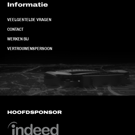
Informatie
VEELGESTELDE VRAGEN
CONTACT
WERKEN BIJ
VERTROUWENSPERSOON
FC Utrecht<br>vanuit<br>het har
HOOFDSPONSOR