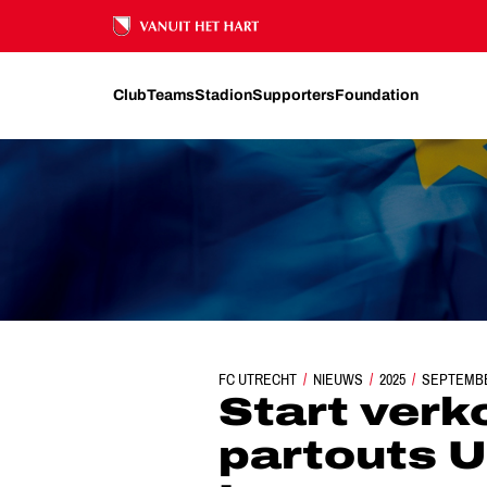
Ons nalatenschap
Club
Teams
Stadion
Supporters
Foundation
FC UTRECHT
NIEUWS
START VERKOOP PASSE-
2025
SEPTEMB
Start verk
partouts 