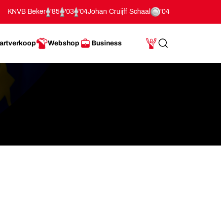
KNVB Beker
'85
'03
'04
Johan Cruijff Schaal
'04
artverkoop
Webshop
Business
Search
Mijn Account