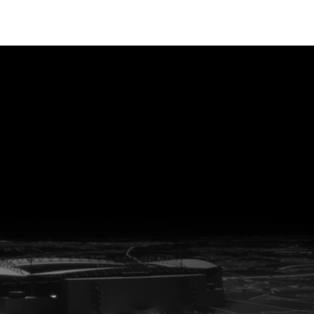
vanuit<br>het hart