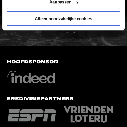
VERTROUWENSPERSOON
Aanpassen
Alleen noodzakelijke cookies
FC Utrecht<br>vanuit<br>het har
HOOFDSPONSOR
EREDIVISIEPARTNERS