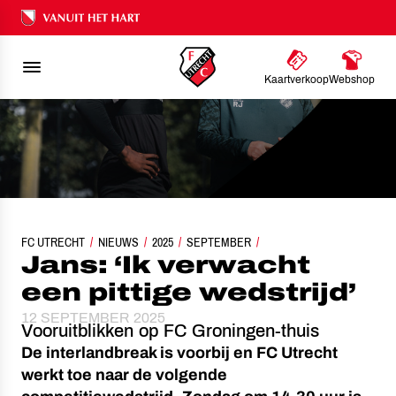
Ons nalatenschap
Kaartverkoop
Webshop
FC UTRECHT
NIEUWS
JANS: ‘IK VERWACHT EEN PITTIGE WEDSTRIJD’
2025
SEPTEMBER
Jans: ‘Ik verwacht
een pittige wedstrijd’
12 SEPTEMBER 2025
Vooruitblikken op FC Groningen-thuis
De interlandbreak is voorbij en FC Utrecht
werkt toe naar de volgende