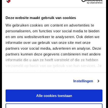
Navigeer naar
Deze website maakt gebruik van cookies
We gebruiken cookies om content en advertenties te
CLUB
FOUNDATION
personaliseren, om functies voor social media te bieden
en om ons websiteverkeer te analyseren. Ook delen we
TEAMS
KAARTVERKOOP
informatie over uw gebruik van onze site met onze
STADION
BUSINESS
partners voor social media, adverteren en analyse. Deze
SUPPORTERS
partners kunnen deze gegevens combineren met andere
informatie die u aan ze heeft verstrekt of die ze hebben
verzameld op basis van uw gebruik van hun services. Je
kan je toestemming beheren op de Cookiepagina.
Informatie
Instellingen
VEELGESTELDE VRAGEN
CONTACT
Alle cookies toestaan
WERKEN BIJ