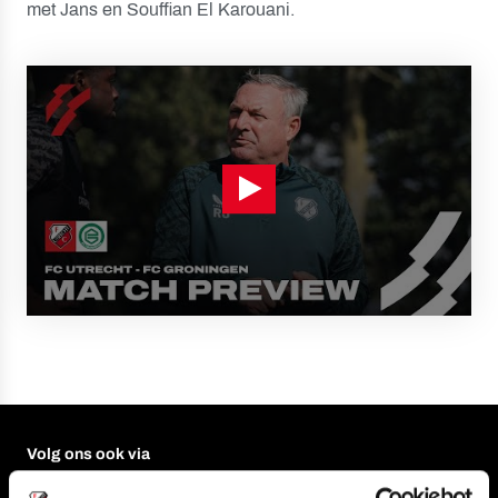
met Jans en Souffian El Karouani.
Volg ons ook via