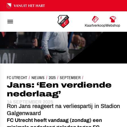
Ons nalatenschap
Kaartverkoop
Webshop
FC UTRECHT
NIEUWS
2025
JANS: ‘EEN VERDIENDE NEDERLAAG’
SEPTEMBER
Jans: ‘Een verdiende
nederlaag’
14 SEPTEMBER 2025
Ron Jans reageert na verliespartij in Stadion
Galgenwaard
FC Utrecht heeft vandaag (zondag) een