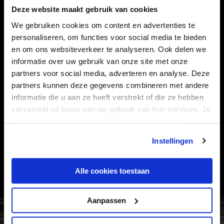
CLUB
FOUNDATION
Deze website maakt gebruik van cookies
TEAMS
KAARTVERKOOP
We gebruiken cookies om content en advertenties te
personaliseren, om functies voor social media te bieden
STADION
BUSINESS
en om ons websiteverkeer te analyseren. Ook delen we
SUPPORTERS
informatie over uw gebruik van onze site met onze
partners voor social media, adverteren en analyse. Deze
partners kunnen deze gegevens combineren met andere
informatie die u aan ze heeft verstrekt of die ze hebben
Informatie
verzameld op basis van uw gebruik van hun services. Je
kan je toestemming beheren op de Cookiepagina.
VEELGESTELDE VRAGEN
CONTACT
Instellingen
WERKEN BIJ
Alle cookies toestaan
VERTROUWENSPERSOON
Aanpassen
FC Utrecht<br>vanuit<br>het har