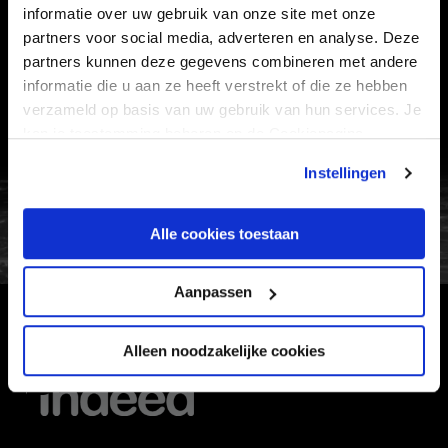
informatie over uw gebruik van onze site met onze
VEELGESTELDE VRAGEN
partners voor social media, adverteren en analyse. Deze
partners kunnen deze gegevens combineren met andere
CONTACT
informatie die u aan ze heeft verstrekt of die ze hebben
WERKEN BIJ
verzameld op basis van uw gebruik van hun services. Je
VERTROUWENSPERSOON
kan je toestemming beheren op de Cookiepagina.
Instellingen
FC Utrecht<br>vanuit<br>het har
Alle cookies toestaan
Aanpassen
HOOFDSPONSOR
Alleen noodzakelijke cookies