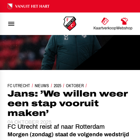
Ons nalatenschap
Kaartverkoop
Webshop
FC UTRECHT
NIEUWS
JANS: ’WE WILLEN WEER EEN STAP VOORUIT MAKEN’
2025
OKTOBER
Jans: ’We willen weer
een stap vooruit
maken’
04 OKTOBER 2025
FC Utrecht reist af naar Rotterdam
Morgen (zondag) staat de volgende wedstrijd