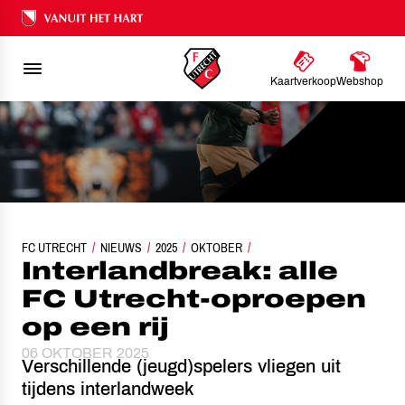
Ons nalatenschap
Kaartverkoop
Webshop
FC UTRECHT
INTERLANDBREAK: ALLE FC UTRECHT-OPROEPEN OP EEN RI
NIEUWS
2025
OKTOBER
Interlandbreak: alle
FC Utrecht-oproepen
op een rij
06 OKTOBER 2025
Verschillende (jeugd)spelers vliegen uit
tijdens interlandweek