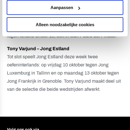
Bryan de Jongh neemt het met Polen Onder 18 op tegen
Aanpassen
Oranje Onder 18, en treft dus mede-FC Utrechter Jaygo
van Ommeren. Dit duel staat gepland voor vrijdag 10
Alleen noodzakelijke cookies
oktober in Murcia. Op maandag 13 oktober speelt Polen
tegen Ierland Onder 18, ook in San Pedro del Pinatar.
Tony Varjund – Jong Estland
Tot slot speelt Jong Estland deze week twee
oefeninterlands: op vrijdag 10 oktober tegen Jong
Luxemburg in Tallinn en op maandag 13 oktober tegen
Jong Frankrijk in Grenoble. Tony Varjund maakt deel uit
van de selectie die beide wedstrijden afwerkt.
Volg ons ook via