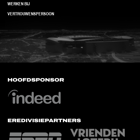
WERKEN BIJ
VERTROUWENSPERSOON
FC Utrecht<br>vanuit<br>het har
HOOFDSPONSOR
EREDIVISIEPARTNERS