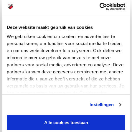
Viggo Plantinga – Oranje Onder 19
Oranje Onder 19 speelt oefenwedstrijden in Marbella,
met Viggo Plantinga in de gelederen. Op zaterdag 11
Deze website maakt gebruik van cookies
oktober is Wales de tegenstander, drie dagen later wacht
We gebruiken cookies om content en advertenties te
Frankrijk. Beide wedstrijden worden gespeeld in het
personaliseren, om functies voor social media te bieden
en om ons websiteverkeer te analyseren. Ook delen we
Marbella Football Center.
informatie over uw gebruik van onze site met onze
Driss Laaouina & Adam Attallihi – Oranje Onder 17
partners voor social media, adverteren en analyse. Deze
partners kunnen deze gegevens combineren met andere
FC Utrecht-talenten Driss Laaouina en Adam Attallihi
informatie die u aan ze heeft verstrekt of die ze hebben
maken deel uit van Oranje Onder 17, dat eveneens naar
verzameld op basis van uw gebruik van hun services. Je
Spanje afreist. Op donderdag 9 oktober spelen de
kan je toestemming beheren op de Cookiepagina.
Nederlanders tegen de Verenigde Staten Onder 17, en
Instellingen
op zaterdag 11 oktober tegen Portugal Onder 17. Beide
wedstrijden vinden plaats in San Pedro del Pinatar.
Alle cookies toestaan
Bryan de Jongh – Polen Onder 18