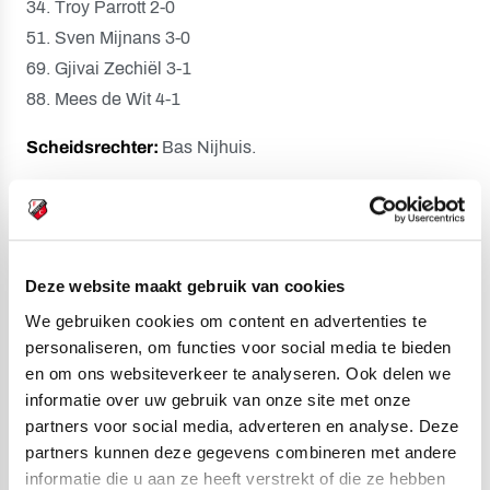
34. Troy Parrott 2-0
51. Sven Mijnans 3-0
69. Gjivai Zechiël 3-1
88. Mees de Wit 4-1
Scheidsrechter:
Bas Nijhuis.
Gele kaarten:
Adrian Blake (FC Utrecht).
Bijzonderheden:
60. Troy Parrott mist strafschop (AZ).
Deze website maakt gebruik van cookies
Opstelling AZ:
We gebruiken cookies om content en advertenties te
Rome-Jayden Owusu-Oduro; Denso Kasius, Wouter
personaliseren, om functies voor social media te bieden
Goes, Alexandre Penetra, Mees de Wit (90. Mateo
en om ons websiteverkeer te analyseren. Ook delen we
Chávez); Peer Koopmeiners (76. Dave Kwakman), Sven
informatie over uw gebruik van onze site met onze
Mijnans, Kees Smit (85. Maxim Dekker); Weslley Patati
partners voor social media, adverteren en analyse. Deze
(76. Matej Sin), Troy Parrott (75. Ibrahim Sadiq), Isak
partners kunnen deze gegevens combineren met andere
Jensen.
informatie die u aan ze heeft verstrekt of die ze hebben