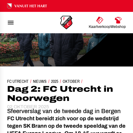
Ons nalatenschap
Kaartverkoop
Webshop
FC UTRECHT
NIEUWS
DAG 2: FC UTRECHT IN NOORWEGEN
2025
OKTOBER
Dag 2: FC Utrecht in
Noorwegen
02 OKTOBER 2025
Sfeerverslag van de tweede dag in Bergen
FC Utrecht bereidt zich voor op de wedstrijd
tegen SK Brann op de tweede speeldag van de