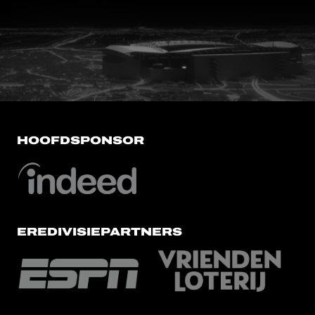
FC Utrecht<br>vanuit<br>het har
HOOFDSPONSOR
EREDIVISIEPARTNERS