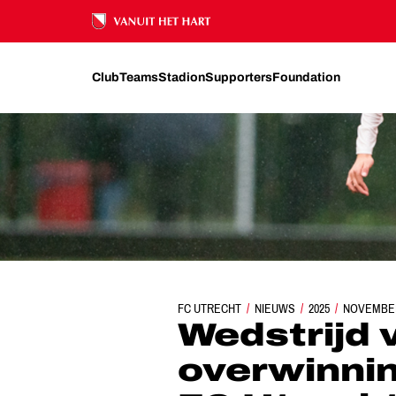
Ons nalatenschap
Club
Teams
Stadion
Supporters
Foundation
FC UTRECHT
WEDSTRIJD VAN DE WEEK: OVERW
NIEUWS
2025
NOVEMBE
Wedstrijd 
overwinni