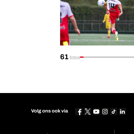
61
fotos
Volg ons ook via