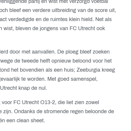
enliggende partij en wist met verzorgd voetbal
ch bleef een verdere uitbreiding van de score uit,
t verdedigde en de ruimtes klein hield. Net als
n wist, bleven de jongens van FC Utrecht ook
derd door met aanvallen. De ploeg bleef zoeken
wege de tweede helft opnieuw beloond voor het
tond het bovendien als een huis; Zeeburgia kreeg
evaarlijk te worden. Met goed samenspel,
 Utrecht knap de nul.
voor FC Utrecht O13-2, die liet zien zowel
 te zijn. Ondanks de stromende regen beloonde de
 én een clean sheet.