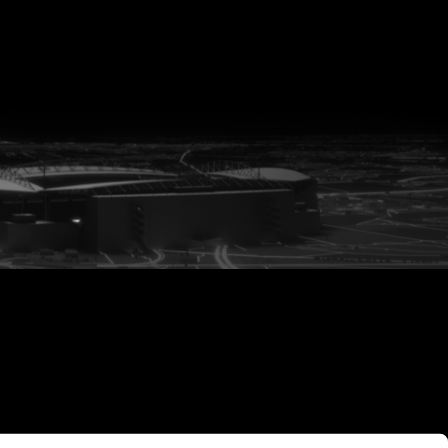
vanuit<br>het hart