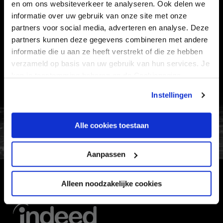
en om ons websiteverkeer te analyseren. Ook delen we
Informatie
informatie over uw gebruik van onze site met onze
partners voor social media, adverteren en analyse. Deze
VEELGESTELDE VRAGEN
partners kunnen deze gegevens combineren met andere
CONTACT
informatie die u aan ze heeft verstrekt of die ze hebben
verzameld op basis van uw gebruik van hun services. Je
WERKEN BIJ
kan je toestemming beheren op de Cookiepagina.
VERTROUWENSPERSOON
Instellingen
FC Utrecht<br>vanuit<br>het har
Alle cookies toestaan
Aanpassen
Alleen noodzakelijke cookies
HOOFDSPONSOR