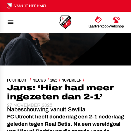
Ons nalatenschap
Kaartverkoop
Webshop
FC UTRECHT
NIEUWS
JANS: ‘HIER HAD MEER INGEZETEN DAN 2-1’
2025
NOVEMBER
Jans: ‘Hier had meer
ingezeten dan 2-1’
27 NOVEMBER 2025
Nabeschouwing vanuit Sevilla
FC Utrecht heeft donderdag een 2-1 nederlaag
geleden tegen Real Betis. Na een wereldgoal