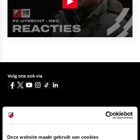
Volg ons ook via
Navigeer naar
CLUB
FOUNDATION
TEAMS
KAARTVERKOOP
Deze website maakt gebruik van cookies