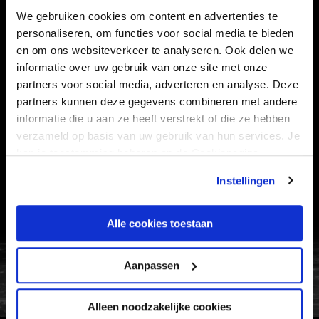
STADION
BUSINESS
We gebruiken cookies om content en advertenties te
personaliseren, om functies voor social media te bieden
SUPPORTERS
en om ons websiteverkeer te analyseren. Ook delen we
informatie over uw gebruik van onze site met onze
partners voor social media, adverteren en analyse. Deze
Informatie
partners kunnen deze gegevens combineren met andere
informatie die u aan ze heeft verstrekt of die ze hebben
verzameld op basis van uw gebruik van hun services. Je
VEELGESTELDE VRAGEN
kan je toestemming beheren op de Cookiepagina.
CONTACT
Instellingen
WERKEN BIJ
VERTROUWENSPERSOON
Alle cookies toestaan
FC Utrecht<br>vanuit<br>het har
Aanpassen
Alleen noodzakelijke cookies