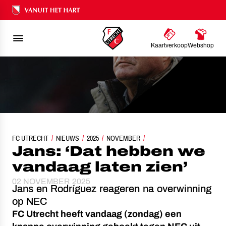
Ons nalatenschap
Kaartverkoop
Webshop
FC UTRECHT
NIEUWS
JANS: ‘DAT HEBBEN WE VANDAAG LATEN ZIEN’
2025
NOVEMBER
Jans: ‘Dat hebben we
vandaag laten zien’
02 NOVEMBER 2025
Jans en Rodríguez reageren na overwinning
op NEC
FC Utrecht heeft vandaag (zondag) een