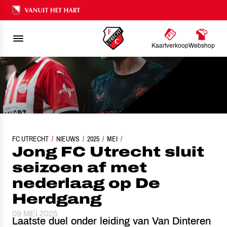
Ons nalatenschap
Kaartverkoop
Webshop
FC UTRECHT
JONG FC UTRECHT SLUIT SEIZOEN AF MET NEDERLAAG OP DE HERDGAN
NIEUWS
2025
MEI
Jong FC Utrecht sluit
seizoen af met
nederlaag op De
Herdgang
09 MEI 2025
Laatste duel onder leiding van Van Dinteren