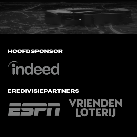
FC Utrecht<br>vanuit<br>het har
HOOFDSPONSOR
EREDIVISIEPARTNERS