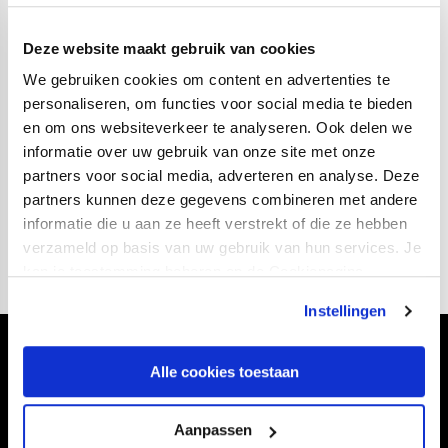
Smolenaars (K), Waayers, Van de Blaak, Van den
Heuvel, Dagasan, Bawuah (67’ Merien), Younis (88’
Deze website maakt gebruik van cookies
Mulders), Land, Uneken (C), Bars, Gilbert (70’ Houben).
We gebruiken cookies om content en advertenties te
personaliseren, om functies voor social media te bieden
Opstelling Jong FC Utrecht:
en om ons websiteverkeer te analyseren. Ook delen we
Eppink (K), Ghaddari, Kooy (C) (80’ Driezen), Held,
informatie over uw gebruik van onze site met onze
Jenner, Yah (46’ Agougil), Akkerman (46’ Van Riel),
partners voor social media, adverteren en analyse. Deze
Charalampoglou (36’ Den Boggende), Van der Wegen
partners kunnen deze gegevens combineren met andere
(86’ Kloosterboer), Edhart, Viereck.
informatie die u aan ze heeft verstrekt of die ze hebben
verzameld op basis van uw gebruik van hun services. Je
kan je toestemming beheren op de Cookiepagina.
Instellingen
Volg ons ook via
Alle cookies toestaan
Aanpassen