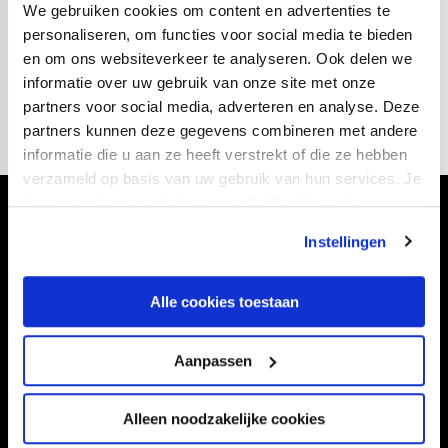
Boys O17
O17
We gebruiken cookies om content en advertenties te
personaliseren, om functies voor social media te bieden
KAA Gent
4-1
FC Utrecht
en om ons websiteverkeer te analyseren. Ook delen we
O14
O14
informatie over uw gebruik van onze site met onze
partners voor social media, adverteren en analyse. Deze
partners kunnen deze gegevens combineren met andere
informatie die u aan ze heeft verstrekt of die ze hebben
verzameld op basis van uw gebruik van hun services. Je
kan je toestemming beheren op de Cookiepagina.
Volg ons ook via
Instellingen
Alle cookies toestaan
Navigeer naar
Aanpassen
CLUB
FOUNDATION
TEAMS
KAARTVERKOOP
Alleen noodzakelijke cookies
STADION
BUSINESS