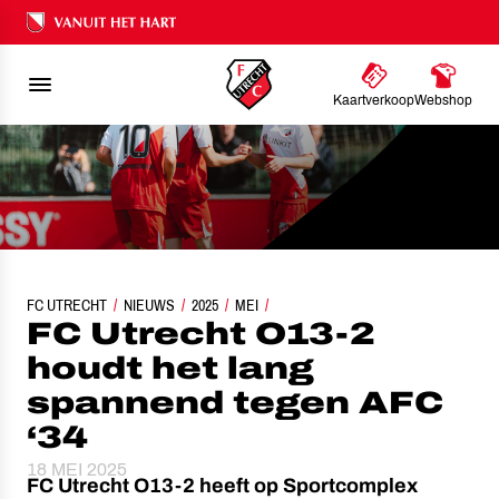
Ons nalatenschap
Kaartverkoop
Webshop
FC UTRECHT
FC UTRECHT O13-2 HOUDT HET LANG SPANNEND TEGEN AFC ‘34
NIEUWS
2025
MEI
FC Utrecht O13-2
houdt het lang
spannend tegen AFC
‘34
18 MEI 2025
FC Utrecht O13-2 heeft op Sportcomplex