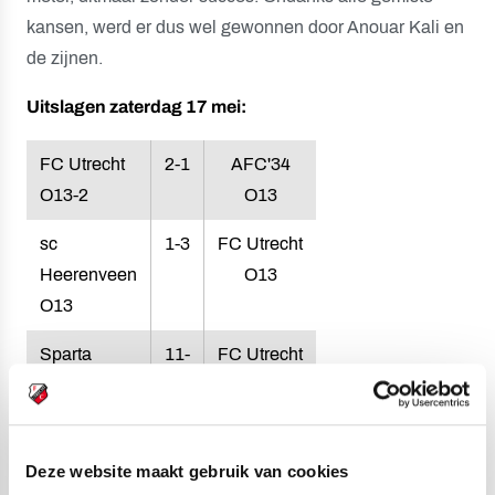
kansen, werd er dus wel gewonnen door Anouar Kali en
de zijnen.
Uitslagen zaterdag 17 mei:
FC Utrecht
2-1
AFC'34
O13-2
O13
sc
1-3
FC Utrecht
Heerenveen
O13
O13
Sparta
11-
FC Utrecht
Rotterdam
8
O12
O12
Alphense
2-3
FC Utrecht
Deze website maakt gebruik van cookies